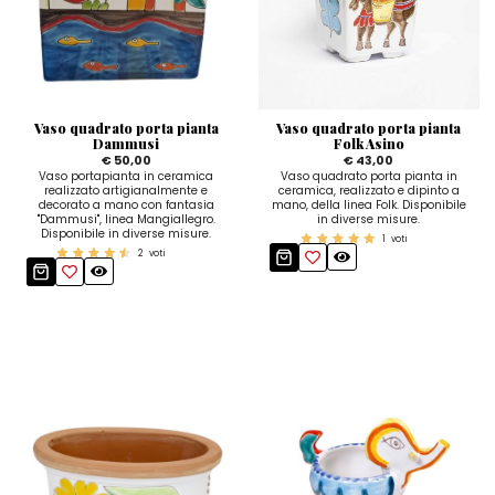
Quadri e Pannelli per Pareti
Scatole
Portatovaglioli
De Simone per Giusina
Tozzetti
Secchielli Portaghiaccio
Secchielli Portaghiaccio
Vasi
Tegamini
Sale e Pepe - Olio e Aceto
Vasi Mignon
Servizi di Piatti
Servizi di Piatti
Tozzetti
Secchielli Portaghiaccio
Set Sushi
Set Sushi
Vaso quadrato porta pianta
Vaso quadrato porta pianta
Sottopentola & Sottobottiglia
Sottopentola & Sottobottiglia
Dammusi
Folk Asino
Vasi Mignon
Servizi di Piatti
€ 50,00
€ 43,00
Vaso portapianta in ceramica
Vaso quadrato porta pianta in
Tazzine da Caffè con Piattino
Tazzine da Caffè con Piattino
Set Sushi
realizzato artigianalmente e
ceramica, realizzato e dipinto a
decorato a mano con fantasia
mano, della linea Folk. Disponibile
Tegami e Zuppiere
Tegami e Zuppiere
"Dammusi", linea Mangiallegro.
in diverse misure.
Sottopentola & Sottobottiglia
Disponibile in diverse misure.
1
voti
2
voti
Teiere
Teiere
Tazzine da Caffè con Piattino
Tovaglie
Tovaglie
Tegami e Zuppiere
Tovagliette Americane & Sottopiatti
Tovagliette Americane & Sottopiatti
Teiere
Vassoi
Vassoi
Tovaglie
Zuccheriere
Zuccheriere
Tovagliette Americane & Sottopiatti
Vassoi