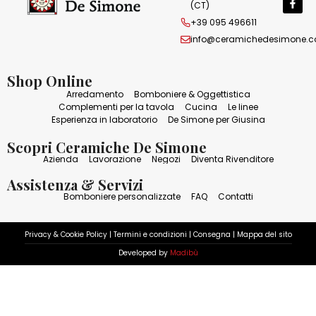
(CT)
+39 095 496611
info@ceramichedesimone.
Shop Online
Arredamento
Bomboniere & Oggettistica
Complementi per la tavola
Cucina
Le linee
Esperienza in laboratorio
De Simone per Giusina
Scopri Ceramiche De Simone
Azienda
Lavorazione
Negozi
Diventa Rivenditore
Assistenza & Servizi
Bomboniere personalizzate
FAQ
Contatti
Privacy & Cookie Policy
|
Termini e condizioni
|
Consegna
|
Mappa del sito
Developed by
Madibù