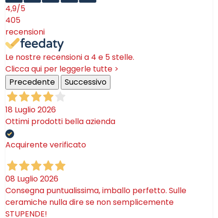
4,9
/5
sezione
bomboniere & oggettistica
per comporre
405
set coordinati. In ogni caso, il lavoro artigianale dei
recensioni
nostri artisti garantisce
pezzi unici
, durevoli nel
tempo e capaci di mettere in risalto le tue piante con
uno stile inconfondibilmente siciliano.
Le nostre recensioni a 4 e 5 stelle.
Clicca qui per leggerle tutte >
Precedente
Successivo
18 Luglio 2026
Ottimi prodotti bella azienda
Acquirente verificato
08 Luglio 2026
Consegna puntualissima, imballo perfetto. Sulle
ceramiche nulla dire se non semplicemente
STUPENDE!