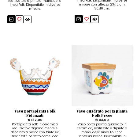
linea Folk. Disponibile in diverse
realizzato e dipinto a mano, della
misure con altezza 23x15 cm,
linea Folk. Disponibile in diverse
30x16 cm.
misure.
Vaso portapianta Folk
Vaso quadrato porta pianta
Fidanzati
Folk Pesce
€ 132,00
€ 43,00
Portapianta Folk in ceramica
Vaso porta pianta quadrato in
realizzato artigianalmente e
ceramica, realizzato e dipinto a
decorato a mano con fantasia
mano, della linea Folk con
"fidanzati", perfetto come idea
fantasia pesce. Disponibile in