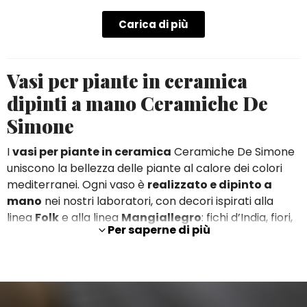
Carica di più
Vasi per piante in ceramica
dipinti a mano Ceramiche De
Simone
I
vasi per piante in ceramica
Ceramiche De Simone
uniscono la bellezza delle piante al calore dei colori
mediterranei. Ogni vaso è
realizzato e dipinto a
mano
nei nostri laboratori, con decori ispirati alla
linea
Folk
e alla linea
Mangiallegro
: fichi d’India, fiori,
Per saperne di più
animali, dammusi e personaggi del folklore siciliano
che trasformano ogni portapianta in un piccolo
quadro a tutto tondo.
La gamma comprende
vasi tondi, quadrati, ovali e
rettangolari
, oltre a originali portapiante sagomati a