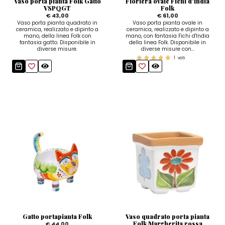
Vaso porta pianta Folk Gatto
Fioriera ovale Fichi d'India
VSPQGT
Folk
€ 43,00
€ 61,00
Vaso porta pianta quadrato in
Vaso porta pianta ovale in
ceramica, realizzato e dipinto a
ceramica, realizzato e dipinto a
mano, della linea Folk con
mano, con fantasia Fichi d'India
fantasia gatto. Disponibile in
della linea Folk. Disponibile in
diverse misure.
diverse misure con...
1
voti
Gatto portapianta Folk
Vaso quadrato porta pianta
Folk Margherita rossa
€ 44,00