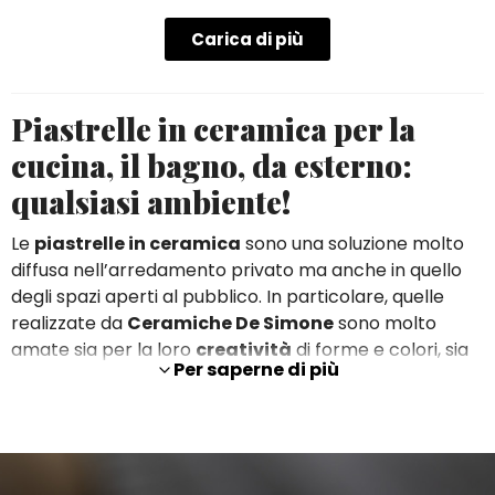
Carica di più
Piastrelle in ceramica per la
cucina, il bagno, da esterno:
qualsiasi ambiente!
Le
piastrelle in ceramica
sono una soluzione molto
diffusa nell’arredamento privato ma anche in quello
degli spazi aperti al pubblico. In particolare, quelle
realizzate da
Ceramiche De Simone
sono molto
amate sia per la loro
creatività
di forme e colori, sia
Per saperne di più
per la loro praticità, visto che sono facilissime da
mantenere pulite. Il punto forte risiede nelle
decorazioni ad opera dei nostri artisti, ciò che le rende
tutte uniche come vere e proprie opere d'arte.
In questa sezione, trovi una vasta gamma di