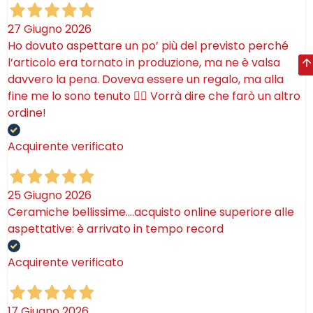
dettagli pittorici trasformano ogni parete in un punto
27 Giugno 2026
focale capace di abbellire cucina e bagno e di
Ho dovuto aspettare un po’ più del previsto perché
dialogare armoniosamente con l’arredo, rendendo
l’articolo era tornato in produzione, ma ne è valsa
ogni ambiente unico e ricco di personalità.
davvero la pena. Doveva essere un regalo, ma alla
fine me lo sono tenuto 🤷‍♂️ Vorrà dire che farò un altro
ordine!
Acquirente verificato
25 Giugno 2026
Ceramiche bellissime….acquisto online superiore alle
aspettative: è arrivato in tempo record
Acquirente verificato
17 Giugno 2026