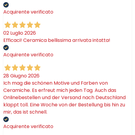
sottopentola
o
poggiamestolo
, altri come
Acquirente verificato
fermacarte; puoi sbizzarrirti anche tu, gli usi sono
variabili se impiegati come oggetti da appoggio. Puoi
anche lasciarli su una mensola o appenderli alla
02 Luglio 2026
parete come decorazione.
Efficaci! Ceramica bellissima arrivata intatta!
Decorazioni da parete per la
cucina o il bagno: piastrelle di
Acquirente verificato
design dipinte a mano
28 Giugno 2026
Le piastrelle in ceramica De Simone sono ideali anche
Ich mag die schönen Motive und Farben von
come
decorazioni da parete per la cucina o il
Ceramiche. Es erfreut mich jeden Tag. Auch das
bagno
, grazie a un
design
originale che unisce
Onlinebestellen und der Versand nach Deutschland
tradizione artigianale e ricerca estetica. Utilizzate
klappt toll. Eine Woche von der Bestellung bis hin zu
come
paraspruzzi
in cucina, come rivestimento
mir, das ist schnell.
decorativo sopra il piano di lavoro o come elemento
distintivo sulle pareti del bagno, consentono di creare
Acquirente verificato
composizioni personalizzate che valorizzano
l’ambiente. Colori intensi, soggetti mediterranei e