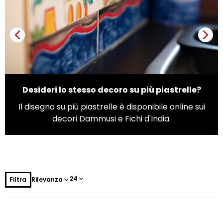
Zuccheriere
Desideri lo stesso decoro su più piastrelle?
Il disegno su più piastrelle è disponibile online sui
decori Dammusi e Fichi d'India.
C
24
Filtra
Rilevanza