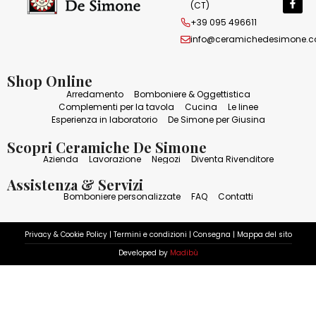
(CT)
+39 095 496611
info@ceramichedesimone.
Shop Online
Arredamento
Bomboniere & Oggettistica
Complementi per la tavola
Cucina
Le linee
Esperienza in laboratorio
De Simone per Giusina
Scopri Ceramiche De Simone
Azienda
Lavorazione
Negozi
Diventa Rivenditore
Assistenza & Servizi
Bomboniere personalizzate
FAQ
Contatti
Privacy & Cookie Policy
|
Termini e condizioni
|
Consegna
|
Mappa del sito
Developed by
Madibù