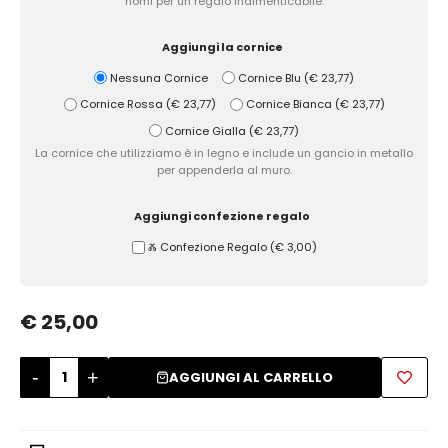
nomi per un regalo indimenticabile.
Zuccheriere
Aggiungi la cornice
Nessuna Cornice
Cornice Blu
(
€ 23,77
)
Cornice Rossa
(
€ 23,77
)
Cornice Bianca
(
€ 23,77
)
Cornice Gialla
(
€ 23,77
)
La cornice che utilizziamo è in legno e include un gancio in metallo
per appenderla al muro.
Aggiungi confezione regalo
Ⰶ Confezione Regalo
(
€ 3,00
)
€ 25,00
-
+
AGGIUNGI AL CARRELLO