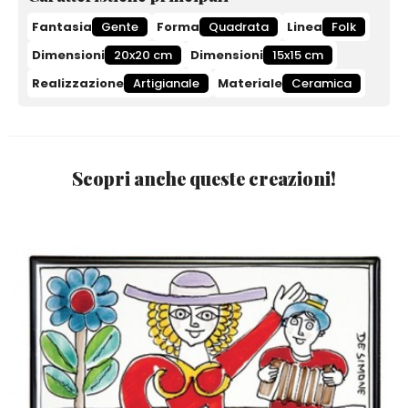
Fantasia
Gente
Forma
Quadrata
Linea
Folk
Dimensioni
20x20 cm
Dimensioni
15x15 cm
Realizzazione
Artigianale
Materiale
Ceramica
Scopri anche queste creazioni!