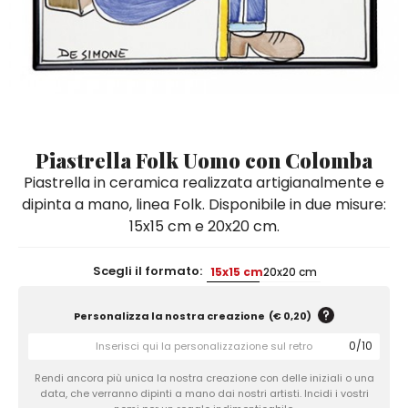
Quadri e Pannelli per Pareti
Scatole
Portatovaglioli
De Simone per Giusina
Tozzetti
Secchielli Portaghiaccio
Secchielli Portaghiaccio
Vasi
Tegamini
Sale e Pepe - Olio e Aceto
Vasi Mignon
Servizi di Piatti
Servizi di Piatti
Tozzetti
Secchielli Portaghiaccio
Set Sushi
Set Sushi
Sottopentola & Sottobottiglia
Sottopentola & Sottobottiglia
Vasi Mignon
Servizi di Piatti
Tazzine da Caffè con Piattino
Tazzine da Caffè con Piattino
Piastrella Folk Uomo con Colomba
Set Sushi
Piastrella in ceramica realizzata artigianalmente e
Tegami e Zuppiere
Tegami e Zuppiere
Sottopentola & Sottobottiglia
dipinta a mano, linea Folk. Disponibile in due misure:
Teiere
Teiere
15x15 cm e 20x20 cm.
Tazzine da Caffè con Piattino
Tovaglie
Tovaglie
Tegami e Zuppiere
Scegli il formato:
15x15 cm
20x20 cm
Tovagliette Americane & Sottopiatti
Tovagliette Americane & Sottopiatti
Teiere
Vassoi
Vassoi
Personalizza la nostra creazione
(
€ 0,20
)
Tovaglie
Zuccheriere
Zuccheriere
0
/
10
Tovagliette Americane & Sottopiatti
Rendi ancora più unica la nostra creazione con delle iniziali o una
data, che verranno dipinti a mano dai nostri artisti. Incidi i vostri
Vassoi