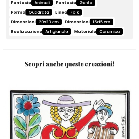
Fantasia
Animali
Fantasia
Gente
Forma
Quadrata
Linea
Folk
Dimensioni
20x20 cm
Dimensioni
15x15 cm
Realizzazione
Artigianale
Materiale
Ceramica
Scopri anche queste creazioni!