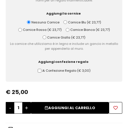
nomi per un regalo indimenticabile.
Zuccheriere
Aggiungi la cornice
Nessuna Cornice
Cornice Blu
(
€ 23,77
)
Cornice Rossa
(
€ 23,77
)
Cornice Bianca
(
€ 23,77
)
Cornice Gialla
(
€ 23,77
)
La cornice che utilizziamo è in legno e include un gancio in metallo
per appenderla al muro.
Aggiungi confezione regalo
Ⰶ Confezione Regalo
(
€ 3,00
)
€ 25,00
-
+
AGGIUNGI AL CARRELLO