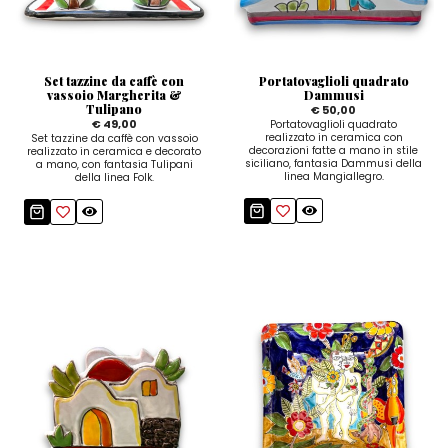
Quadri e Pannelli per Pareti
Scatole
Portatovaglioli
De Simone per Giusina
Tozzetti
Secchielli Portaghiaccio
Secchielli Portaghiaccio
Vasi
Tegamini
Sale e Pepe - Olio e Aceto
Vasi Mignon
Servizi di Piatti
Servizi di Piatti
Set tazzine da caffè con
Portatovaglioli quadrato
Tozzetti
Secchielli Portaghiaccio
Set Sushi
Set Sushi
vassoio Margherita &
Dammusi
Tulipano
€ 50,00
€ 49,00
Portatovaglioli quadrato
Sottopentola & Sottobottiglia
Sottopentola & Sottobottiglia
Vasi Mignon
Servizi di Piatti
realizzato in ceramica con
Set tazzine da caffè con vassoio
decorazioni fatte a mano in stile
realizzato in ceramica e decorato
Tazzine da Caffè con Piattino
Tazzine da Caffè con Piattino
siciliano, fantasia Dammusi della
a mano, con fantasia Tulipani
Set Sushi
linea Mangiallegro.
della linea Folk.
Tegami e Zuppiere
Tegami e Zuppiere
Sottopentola & Sottobottiglia
Teiere
Teiere
Tazzine da Caffè con Piattino
Tovaglie
Tovaglie
Tegami e Zuppiere
Tovagliette Americane & Sottopiatti
Tovagliette Americane & Sottopiatti
Teiere
Vassoi
Vassoi
Tovaglie
Zuccheriere
Zuccheriere
Tovagliette Americane & Sottopiatti
Vassoi