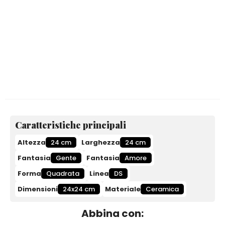
Caratteristiche principali
Altezza
24 cm
Larghezza
24 cm
Fantasia
Gente
Fantasia
Amore
Forma
Quadrata
Linea
DS
Dimensioni
24x24 cm
Materiale
Ceramica
Abbina con: