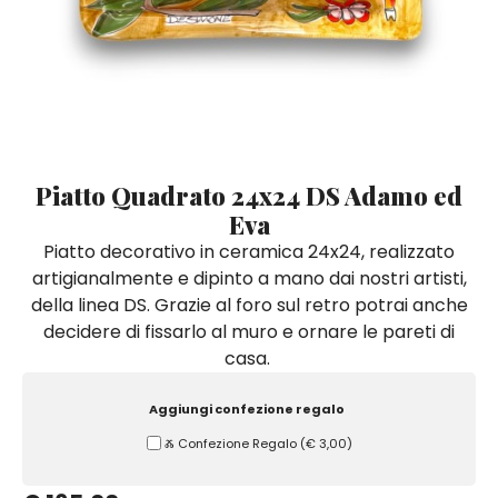
Quadri e Pannelli per Pareti
Scatole
Portatovaglioli
De Simone per Giusina
Tozzetti
Secchielli Portaghiaccio
Secchielli Portaghiaccio
Vasi
Tegamini
Sale e Pepe - Olio e Aceto
Vasi Mignon
Servizi di Piatti
Servizi di Piatti
Tozzetti
Secchielli Portaghiaccio
Set Sushi
Set Sushi
Sottopentola & Sottobottiglia
Sottopentola & Sottobottiglia
Vasi Mignon
Servizi di Piatti
Tazzine da Caffè con Piattino
Tazzine da Caffè con Piattino
Piatto Quadrato 24x24 DS Adamo ed
Set Sushi
Eva
Tegami e Zuppiere
Tegami e Zuppiere
Sottopentola & Sottobottiglia
Piatto decorativo in ceramica 24x24, realizzato
Teiere
Teiere
artigianalmente e dipinto a mano dai nostri artisti,
Tazzine da Caffè con Piattino
Tovaglie
Tovaglie
della linea DS. Grazie al foro sul retro potrai anche
Tegami e Zuppiere
decidere di fissarlo al muro e ornare le pareti di
Tovagliette Americane & Sottopiatti
Tovagliette Americane & Sottopiatti
casa.
Teiere
Vassoi
Vassoi
Tovaglie
Aggiungi confezione regalo
Zuccheriere
Zuccheriere
Ⰶ Confezione Regalo
(
€ 3,00
)
Tovagliette Americane & Sottopiatti
Vassoi