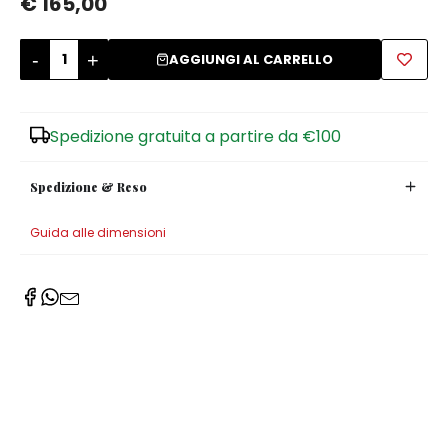
€ 165,00
Zuccheriere
-
+
AGGIUNGI AL CARRELLO
Spedizione gratuita a partire da €100
Spedizione & Reso
Guida alle dimensioni