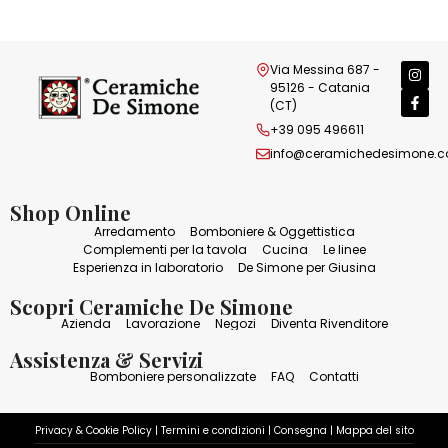
Via Messina 687 -
95126 - Catania
(CT)
+39 095 496611
info@ceramichedesimone.
Shop Online
Arredamento
Bomboniere & Oggettistica
Complementi per la tavola
Cucina
Le linee
Esperienza in laboratorio
De Simone per Giusina
Scopri Ceramiche De Simone
Azienda
Lavorazione
Negozi
Diventa Rivenditore
Assistenza & Servizi
Bomboniere personalizzate
FAQ
Contatti
Privacy & Cookie Policy
|
Termini e condizioni
|
Consegna
|
Mappa del sito