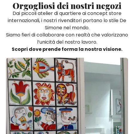
Orgogliosi dei nostri negozi
Quadri e Pannelli per Pareti
Scatole
Portatovaglioli
De Simone per Giusina
Tozzetti
Secchielli Portaghiaccio
Secchielli Portaghiaccio
Dai piccoli atelier di quartiere ai concept store
Vasi
Tegamini
Sale e Pepe - Olio e Aceto
Vasi Mignon
Servizi di Piatti
Servizi di Piatti
internazionali, i nostri rivenditori portano lo stile De
Simone nel mondo.
Tozzetti
Secchielli Portaghiaccio
Set Sushi
Set Sushi
Siamo fieri di collaborare con realtà che valorizzano
Sottopentola & Sottobottiglia
Sottopentola & Sottobottiglia
Vasi Mignon
Servizi di Piatti
l’unicità del nostro lavoro.
Scopri dove prende forma la nostra visione.
Tazzine da Caffè con Piattino
Tazzine da Caffè con Piattino
Set Sushi
Tegami e Zuppiere
Tegami e Zuppiere
Sottopentola & Sottobottiglia
Teiere
Teiere
Tazzine da Caffè con Piattino
Tovaglie
Tovaglie
Tegami e Zuppiere
Tovagliette Americane & Sottopiatti
Tovagliette Americane & Sottopiatti
Teiere
Vassoi
Vassoi
Tovaglie
Zuccheriere
Zuccheriere
Tovagliette Americane & Sottopiatti
Vassoi