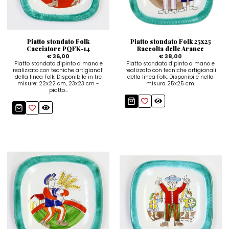
Quadri e Pannelli per Pareti
Scatole
Portatovaglioli
De Simone per Giusina
Tozzetti
Secchielli Portaghiaccio
Secchielli Portaghiaccio
Vasi
Tegamini
Sale e Pepe - Olio e Aceto
Vasi Mignon
Servizi di Piatti
Servizi di Piatti
Piatto stondato Folk
Piatto stondato Folk 25x25
Tozzetti
Secchielli Portaghiaccio
Set Sushi
Set Sushi
Cacciatore PQFK-14
Raccolta delle Arance
€ 36,00
€ 38,00
Piatto stondato dipinto a mano e
Piatto stondato dipinto a mano e
Sottopentola & Sottobottiglia
Sottopentola & Sottobottiglia
Vasi Mignon
Servizi di Piatti
realizzato con tecniche artigianali
realizzato con tecniche artigianali
della linea Folk. Disponibile in tre
della linea Folk. Disponibile nella
Tazzine da Caffè con Piattino
Tazzine da Caffè con Piattino
misure: 22x22 cm, 23x23 cm -
misura 25x25 cm.
Set Sushi
piatto...
Tegami e Zuppiere
Tegami e Zuppiere
Sottopentola & Sottobottiglia
Teiere
Teiere
Tazzine da Caffè con Piattino
Tovaglie
Tovaglie
Tegami e Zuppiere
Tovagliette Americane & Sottopiatti
Tovagliette Americane & Sottopiatti
Teiere
Vassoi
Vassoi
Tovaglie
Zuccheriere
Zuccheriere
Tovagliette Americane & Sottopiatti
Vassoi