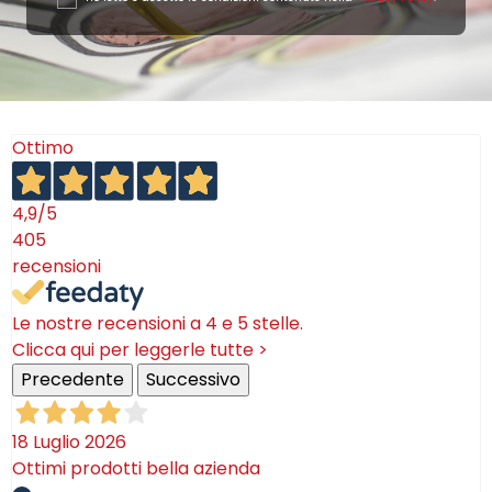
quadrate
. Scegli il servizio che ti piace di più e si
adatta meglio alla tua casa!
Ottimo
4,9
/5
405
recensioni
Le nostre recensioni a 4 e 5 stelle.
Clicca qui per leggerle tutte >
Precedente
Successivo
18 Luglio 2026
Ottimi prodotti bella azienda