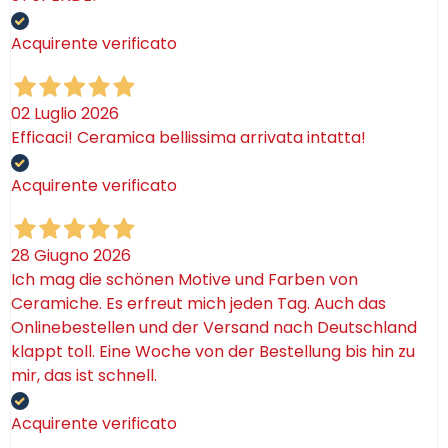
Che siano scelti per decorare la casa, per aggiungere
colore alla cucina, per sorprendere gli ospiti con una
Acquirente verificato
bomboniera originale o semplicemente per regalare
un piccolo pezzo di Sicilia, i tozzetti in ceramica
Ceramiche De Simone sono dettagli speciali: belli da
02 Luglio 2026
guardare, utili da usare, piacevoli da donare.
Efficaci! Ceramica bellissima arrivata intatta!
Acquirente verificato
28 Giugno 2026
Ich mag die schönen Motive und Farben von
Ceramiche. Es erfreut mich jeden Tag. Auch das
Onlinebestellen und der Versand nach Deutschland
klappt toll. Eine Woche von der Bestellung bis hin zu
mir, das ist schnell.
Acquirente verificato