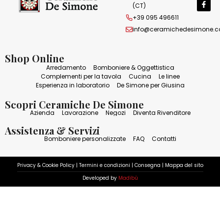
(CT)
+39 095 496611
info@ceramichedesimone.
Shop Online
Arredamento
Bomboniere & Oggettistica
Complementi per la tavola
Cucina
Le linee
Esperienza in laboratorio
De Simone per Giusina
Scopri Ceramiche De Simone
Azienda
Lavorazione
Negozi
Diventa Rivenditore
Assistenza & Servizi
Bomboniere personalizzate
FAQ
Contatti
Privacy & Cookie Policy
|
Termini e condizioni
|
Consegna
|
Mappa del sito
Developed by
Madibù