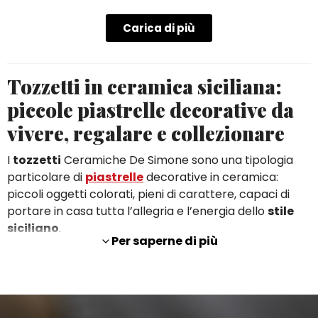
Carica di più
Tozzetti in ceramica siciliana:
piccole piastrelle decorative da
vivere, regalare e collezionare
I
tozzetti
Ceramiche De Simone sono una tipologia
particolare di
piastrelle
decorative in ceramica:
piccoli oggetti colorati, pieni di carattere, capaci di
portare in casa tutta l’allegria e l’energia dello
stile
siciliano
.
Per saperne di più
Chi non conosce questo termine li cerca spesso come
piastrelle, ma i tozzetti hanno una personalità tutta
loro. A differenza delle classiche piastrelle da
rivestimento, sottili e pensate per essere applicate a