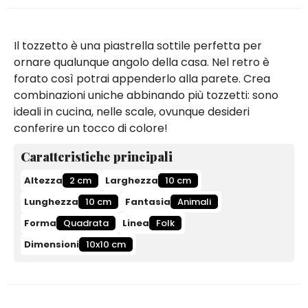
Il tozzetto è una piastrella sottile perfetta per
ornare qualunque angolo della casa. Nel retro è
forato così potrai appenderlo alla parete. Crea
combinazioni uniche abbinando più tozzetti: sono
ideali in cucina, nelle scale, ovunque desideri
conferire un tocco di colore!
Caratteristiche principali
Altezza
2 cm
Larghezza
10 cm
Lunghezza
10 cm
Fantasia
Animali
Forma
Quadrata
Linea
Folk
Dimensioni
10x10 cm