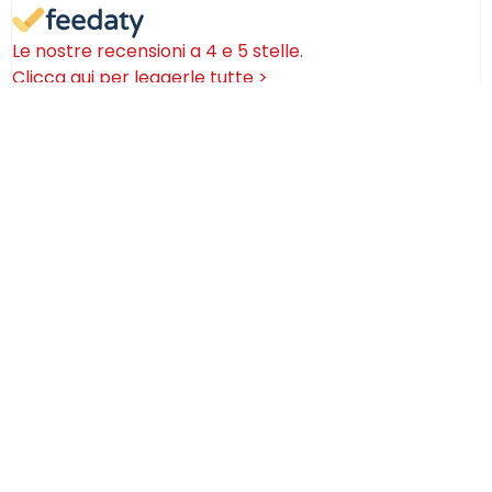
Le nostre recensioni a 4 e 5 stelle.
Clicca qui per leggerle tutte >
Precedente
Successivo
18 Luglio 2026
Ottimi prodotti bella azienda
Acquirente verificato
08 Luglio 2026
Consegna puntualissima, imballo perfetto. Sulle
ceramiche nulla dire se non semplicemente
STUPENDE!
Acquirente verificato