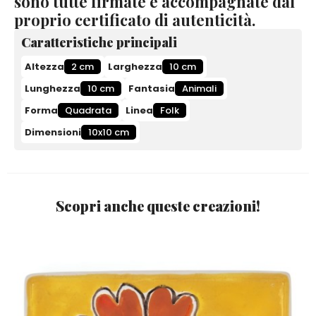
sono tutte firmate e accompagnate dal
proprio certificato di autenticità.
Caratteristiche principali
Altezza
2 cm
Larghezza
10 cm
Lunghezza
10 cm
Fantasia
Animali
Forma
Quadrata
Linea
Folk
Dimensioni
10x10 cm
Scopri anche queste creazioni!