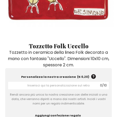
Quadri e Pannelli per Pareti
Scatole
Portatovaglioli
De Simone per Giusina
Tozzetti
Secchielli Portaghiaccio
Secchielli Portaghiaccio
Vasi
Tegamini
Sale e Pepe - Olio e Aceto
Vasi Mignon
Servizi di Piatti
Servizi di Piatti
Tozzetti
Secchielli Portaghiaccio
Set Sushi
Set Sushi
Sottopentola & Sottobottiglia
Sottopentola & Sottobottiglia
Vasi Mignon
Servizi di Piatti
Tazzine da Caffè con Piattino
Tazzine da Caffè con Piattino
Tozzetto Folk Uccello
Set Sushi
Tozzetto in ceramica della linea Folk decorato a
Tegami e Zuppiere
Tegami e Zuppiere
Sottopentola & Sottobottiglia
mano con fantasia "Uccello". Dimensioni 10x10 cm,
Teiere
Teiere
spessore 2 cm.
Tazzine da Caffè con Piattino
Tovaglie
Tovaglie
Tegami e Zuppiere
Personalizza la nostra creazione
(
€ 0,20
)
Tovagliette Americane & Sottopiatti
Tovagliette Americane & Sottopiatti
Teiere
0
/
10
Vassoi
Vassoi
Rendi ancora più unica la nostra creazione con delle iniziali o una
Tovaglie
Zuccheriere
Zuccheriere
data, che verranno dipinti a mano dai nostri artisti. Incidi i vostri
nomi per un regalo indimenticabile.
Tovagliette Americane & Sottopiatti
Aggiungi confezione regalo
Vassoi