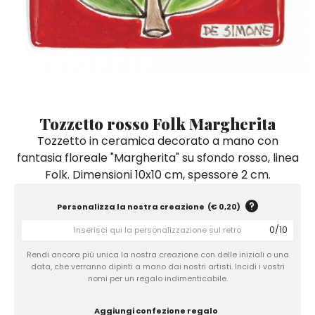
Quadri e Pannelli per Pareti
Scatole
Portatovaglioli
De Simone per Giusina
Tozzetti
Secchielli Portaghiaccio
Secchielli Portaghiaccio
Vasi
Tegamini
Sale e Pepe - Olio e Aceto
Vasi Mignon
Servizi di Piatti
Servizi di Piatti
Tozzetti
Secchielli Portaghiaccio
Set Sushi
Set Sushi
Sottopentola & Sottobottiglia
Sottopentola & Sottobottiglia
Vasi Mignon
Servizi di Piatti
Tazzine da Caffè con Piattino
Tazzine da Caffè con Piattino
Tozzetto rosso Folk Margherita
Set Sushi
Tozzetto in ceramica decorato a mano con
Tegami e Zuppiere
Tegami e Zuppiere
Sottopentola & Sottobottiglia
fantasia floreale "Margherita" su sfondo rosso, linea
Teiere
Teiere
Folk. Dimensioni 10x10 cm, spessore 2 cm.
Tazzine da Caffè con Piattino
Tovaglie
Tovaglie
Tegami e Zuppiere
Personalizza la nostra creazione
(
€ 0,20
)
Tovagliette Americane & Sottopiatti
Tovagliette Americane & Sottopiatti
Teiere
0
/
10
Vassoi
Vassoi
Rendi ancora più unica la nostra creazione con delle iniziali o una
Tovaglie
Zuccheriere
Zuccheriere
data, che verranno dipinti a mano dai nostri artisti. Incidi i vostri
nomi per un regalo indimenticabile.
Tovagliette Americane & Sottopiatti
Aggiungi confezione regalo
Vassoi