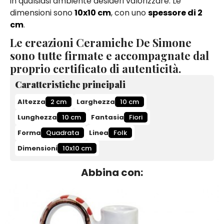
in qualsiasi ambiente desideri valorizzare. Le
dimensioni sono
10x10 cm
, con uno
spessore di 2
cm
.
Le creazioni Ceramiche De Simone
sono tutte firmate e accompagnate dal
proprio certificato di autenticità.
Caratteristiche principali
Altezza
2 cm
Larghezza
10 cm
Lunghezza
10 cm
Fantasia
Fiori
Forma
Quadrata
Linea
Folk
Dimensioni
10x10 cm
Abbina con: