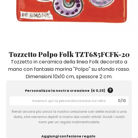
Quadri e Pannelli per Pareti
Scatole
Portatovaglioli
De Simone per Giusina
Tozzetti
Secchielli Portaghiaccio
Secchielli Portaghiaccio
Vasi
Tegamini
Sale e Pepe - Olio e Aceto
Vasi Mignon
Servizi di Piatti
Servizi di Piatti
Tozzetti
Secchielli Portaghiaccio
Set Sushi
Set Sushi
Sottopentola & Sottobottiglia
Sottopentola & Sottobottiglia
Vasi Mignon
Servizi di Piatti
Tazzine da Caffè con Piattino
Tazzine da Caffè con Piattino
Tozzetto Polpo Folk TZT685FCFK-20
Set Sushi
Tozzetto in ceramica della linea Folk decorato a
Tegami e Zuppiere
Tegami e Zuppiere
Sottopentola & Sottobottiglia
mano con fantasia marina "Polpo" su sfondo rosso.
Teiere
Teiere
Dimensioni 10x10 cm, spessore 2 cm.
Tazzine da Caffè con Piattino
Tovaglie
Tovaglie
Tegami e Zuppiere
Personalizza la nostra creazione
(
€ 0,20
)
Tovagliette Americane & Sottopiatti
Tovagliette Americane & Sottopiatti
Teiere
0
/
10
Vassoi
Vassoi
Rendi ancora più unica la nostra creazione con delle iniziali o una
Tovaglie
Zuccheriere
Zuccheriere
data, che verranno dipinti a mano dai nostri artisti. Incidi i vostri
nomi per un regalo indimenticabile.
Tovagliette Americane & Sottopiatti
Aggiungi confezione regalo
Vassoi