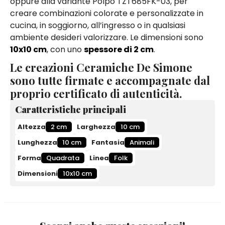
oppure alla variante Polpo TZT685FK-03, per
creare combinazioni colorate e personalizzate in
cucina, in soggiorno, all’ingresso o in qualsiasi
ambiente desideri valorizzare. Le dimensioni sono
10x10 cm
, con uno
spessore di 2 cm
.
Le creazioni Ceramiche De Simone
sono tutte firmate e accompagnate dal
proprio certificato di autenticità.
Caratteristiche principali
Altezza
2 cm
Larghezza
10 cm
Lunghezza
10 cm
Fantasia
Animali
Forma
Quadrata
Linea
Folk
Dimensioni
10x10 cm