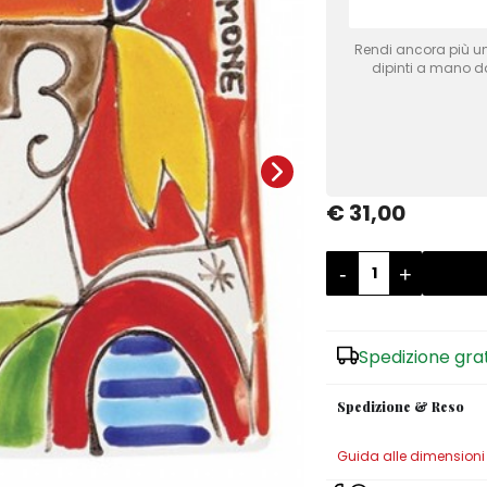
Rendi ancora più uni
dipinti a mano dai
€ 31,00
-
+
Spedizione gra
Spedizione & Reso
Guida alle dimensioni