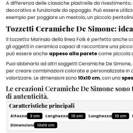
A differenza delle classiche piastrelle da rivestimento,
decorativo e funzionale da appoggio. Può essere utilizz
esempio per poggiare un mestolo, un piccolo pentolino, u
Tozzetti Ceramiche De Simone: idea
Il tozzetto Marinaio della linea Folk è perfetto anche
gli oggetti in ceramica capaci di raccontare una piccol
può essere anche
appeso alla parete
come piccola de
Puoi abbinarlo ad altri soggetti Ceramiche De Simone, in
per creare combinazioni colorate e personalizzate in cuc
valorizzare. Le dimensioni sono
10x10 cm
, con uno
spes
Le creazioni Ceramiche De Simone sono t
di autenticità.
Caratteristiche principali
Altezza
2 cm
Larghezza
10 cm
Lunghezza
10 cm
Dimensioni
10x10 cm