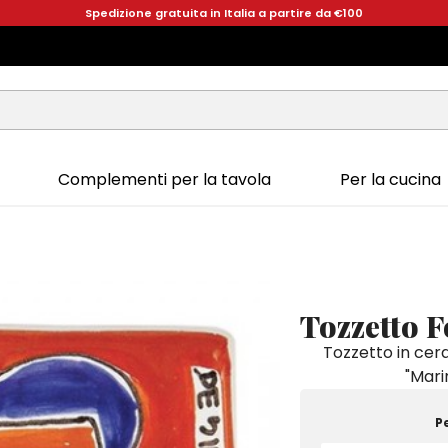
Spedizione gratuita in Italia a partire da €100
Complementi per la tavola
Per la cucina
Tozzetto 
Tozzetto in cer
"Mari
P