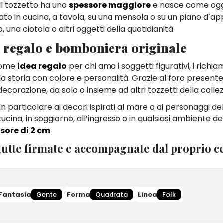
 il tozzetto ha uno
spessore maggiore
e nasce come og
ato in cucina, a tavola, su una mensola o su un piano d’ap
na ciotola o altri oggetti della quotidianità.
 regalo e bomboniera originale
 come
idea regalo
per chi ama i soggetti figurativi, i richia
a storia con colore e personalità. Grazie al foro presente 
corazione, da solo o insieme ad altri tozzetti della collez
 particolare ai decori ispirati al mare o ai personaggi dell
ina, in soggiorno, all’ingresso o in qualsiasi ambiente de
sore di 2 cm
.
utte firmate e accompagnate dal proprio ce
Fantasia
Gente
Forma
Quadrata
Linea
Folk