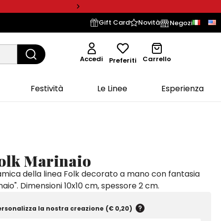
Gift Card
Novità
Negozi
Accedi
Carrello
Preferiti
Festività
Le Linee
Esperienza
Folk Marinaio
amica della linea Folk decorato a mano con fantasia
naio". Dimensioni 10x10 cm, spessore 2 cm.
ersonalizza la nostra creazione
(
€ 0,20
)