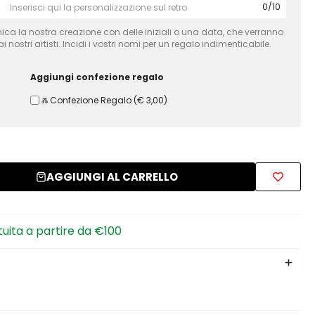
0
/
10
ca la nostra creazione con delle iniziali o una data, che verranno
 nostri artisti. Incidi i vostri nomi per un regalo indimenticabile.
Aggiungi confezione regalo
Ⰶ Confezione Regalo
(
€ 3,00
)
AGGIUNGI AL CARRELLO
tuita a partire da €100