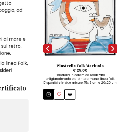
getto
poggio, ad
mi al mare e
sul retro,
ione.
a linea Folk,
Piastrella Folk Marinaio
Bo
sideri
€ 25,00
Piastrella in ceramica realizzata
Bot
artigianalmente e dipinta a mano, linea Folk.
ma
Disponibile in due misure: 15x15 cm e 20x20 cm.
rtificato