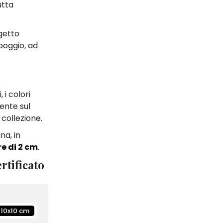
utta
getto
poggio, ad
 i colori
ente sul
 collezione.
na, in
e di 2 cm
.
rtificato
10x10 cm