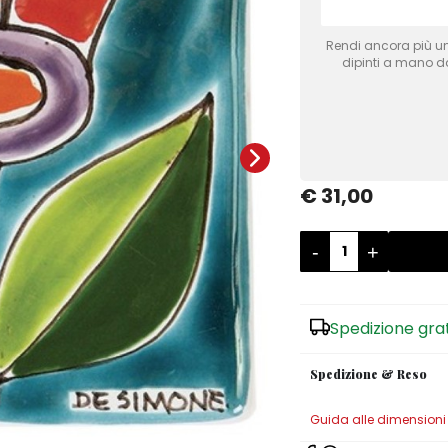
Rendi ancora più uni
dipinti a mano dai
€ 31,00
-
+
Spedizione gra
Spedizione & Reso
Guida alle dimensioni