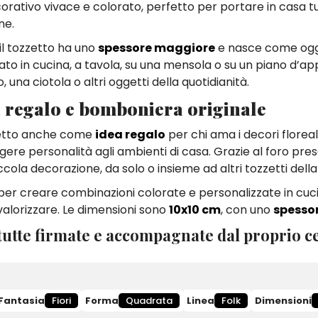
rativo vivace e colorato, perfetto per portare in casa t
ne.
 il tozzetto ha uno
spessore maggiore
e nasce come og
ato in cucina, a tavola, su una mensola o su un piano d’ap
na ciotola o altri oggetti della quotidianità.
 regalo e bomboniera originale
rfetto anche come
idea regalo
per chi ama i decori floreali,
gere personalità agli ambienti di casa. Grazie al foro pres
ola decorazione, da solo o insieme ad altri tozzetti della
er creare combinazioni colorate e personalizzate in cuci
 valorizzare. Le dimensioni sono
10x10 cm
, con uno
spessor
utte firmate e accompagnate dal proprio ce
Fantasia
Fiori
Forma
Quadrata
Linea
Folk
Dimensioni