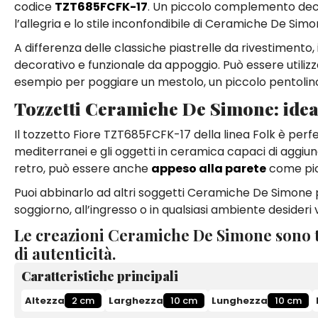
codice
TZT685FCFK-17
. Un piccolo complemento deco
l’allegria e lo stile inconfondibile di Ceramiche De Simo
A differenza delle classiche piastrelle da rivestimento,
decorativo e funzionale da appoggio. Può essere utilizz
esempio per poggiare un mestolo, un piccolo pentolino, u
Tozzetti Ceramiche De Simone: idea
Il tozzetto Fiore TZT685FCFK-17 della linea Folk è pe
mediterranei e gli oggetti in ceramica capaci di aggiun
retro, può essere anche
appeso alla parete
come picc
Puoi abbinarlo ad altri soggetti Ceramiche De Simone p
soggiorno, all’ingresso o in qualsiasi ambiente desideri
Le creazioni Ceramiche De Simone sono t
di autenticità.
Caratteristiche principali
Altezza
2 cm
Larghezza
10 cm
Lunghezza
10 cm