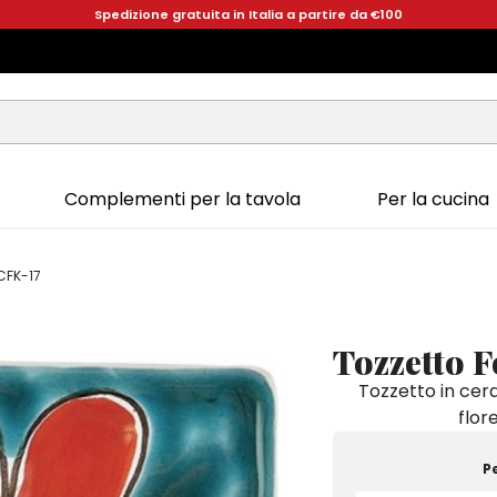
Spedizione gratuita in Italia a partire da €100
Complementi per la tavola
Per la cucina
FCFK-17
Tozzetto 
Tozzetto in cer
flor
P