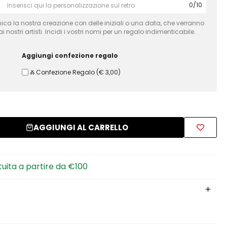
0
/
10
ca la nostra creazione con delle iniziali o una data, che verranno
 nostri artisti. Incidi i vostri nomi per un regalo indimenticabile.
Aggiungi confezione regalo
Ⰶ Confezione Regalo
(
€ 3,00
)
AGGIUNGI AL CARRELLO
tuita a partire da €100