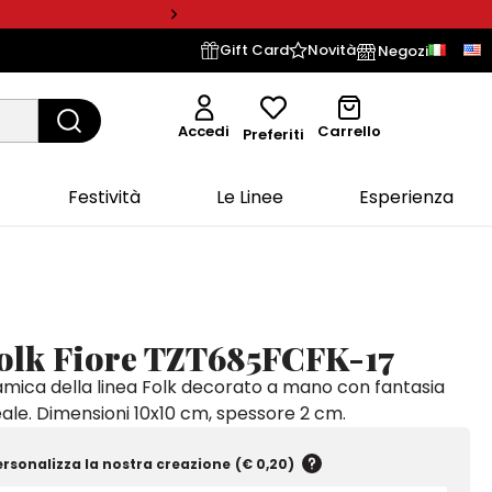
Gift Card
Novità
Negozi
Accedi
Carrello
Preferiti
Festività
Le Linee
Esperienza
Folk Fiore TZT685FCFK-17
amica della linea Folk decorato a mano con fantasia
eale. Dimensioni 10x10 cm, spessore 2 cm.
ersonalizza la nostra creazione
(
€ 0,20
)