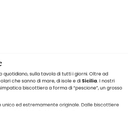
e
quotidiano, sulla tavola di tutti i giorni. Oltre ad
olari che sanno di mare, di isole e di
Sicilia
. I nostri
la simpatica biscottiera a forma di “pescione”, un grosso
o unico ed estremamente originale. Dalle biscottiere
mate dai turisti, alle biscottiere “Dammusu”, ossia una
ta a creazioni dallo splendido impatto estetico, dalla