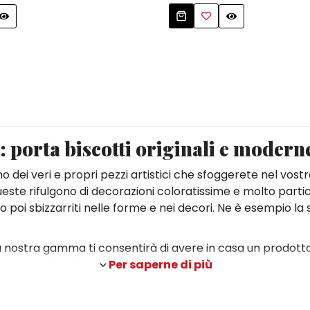
 porta biscotti originali e modern
o dei veri e propri pezzi artistici che sfoggerete nel vostro 
ueste rifulgono di decorazioni coloratissime e molto partic
sono poi sbizzarriti nelle forme e nei decori. Ne è esempio 
la nostra gamma ti consentirà di avere in casa un prodott
 cui riecheggia quelle delle tradizionali statuette tanto a
Per saperne di più
mischiato all’estro dei nostri artisti e artigiani ha dato vi