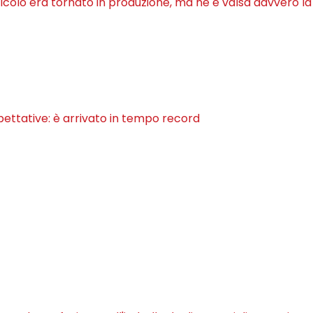
ticolo era tornato in produzione, ma ne è valsa davvero l
pettative: è arrivato in tempo record