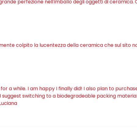
 grande perfezione nell'imballo degli oggetti di ceramica. C
lmente colpito la lucentezza della ceramica che sul sito n
a while. I am happy I finally did! I also plan to purchas
I suggest switching to a biodegradeable packing material 
 Luciana