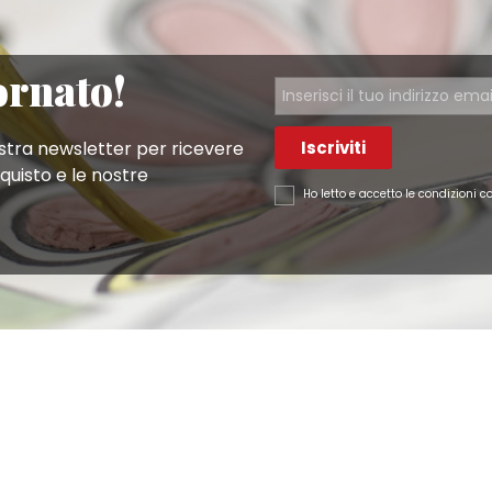
 imperituro. Il risultato sarà coloratissimo portando in tavo
i allegria! Scopri qui di seguito tutte le caratteristiche de
ornato!
ostra newsletter per ricevere
Iscriviti
cquisto e le nostre
Ho letto e accetto le condizioni 