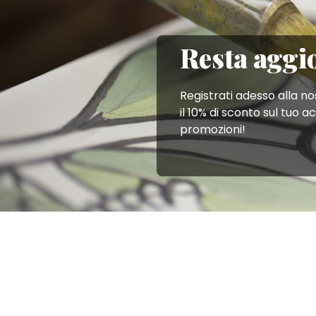
funzionalità e dalla comodità indiscutibile, e dal fascino
e/o a una
teiera
: per una merenda o una colazione ricca d
Resta aggi
Registrati adesso alla n
il 10% di sconto sul tuo a
promozioni!