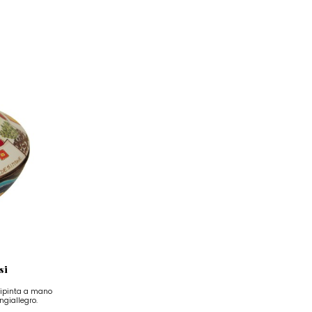
si
 dipinta a mano
giallegro.