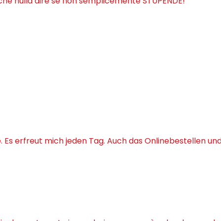
iche nulla dire se non semplicemente STUPENDE!
Es erfreut mich jeden Tag. Auch das Onlinebestellen un