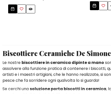
Tovaglie
Tovaglie
Zuccheriere
Tovagliette Americane & Sottopiatti
Tovagliette Americane & Sottopiatti
Vassoi
Vassoi
Zuccheriere
Zuccheriere
Biscottiere Ceramiche De Simone:
Le nostre
biscottiere in ceramica dipinte a mano
son
assolvere alla funzione pratica di contenere i biscotti, q
artisti e i maestri artigiani, che le hanno realizzate, si 
pesce che fa sorridere ogni qualvolta lo si guarda!
Se cerchi una
soluzione porta biscotti in ceramica
, 
con
decori folkloristici siciliani
dalla forma panciuta in
forma architettonica tipica della Sicilia antica.
Il legame indissolubile con la nostra coloratissima terra, 