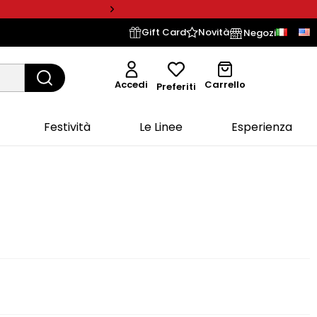
Gift Card
Novità
Negozi
Accedi
Carrello
Preferiti
Festività
Le Linee
Esperienza