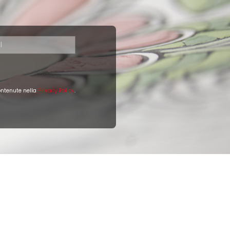
la delle
tazze
De Simone abbinate a una
zuccheriera
i modelli disponibili.
contenute nella
Privacy Policy
.