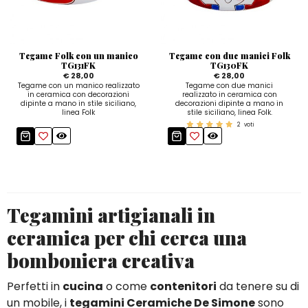
Quadri e Pannelli per Pareti
Scatole
Portatovaglioli
De Simone per Giusina
Tozzetti
Secchielli Portaghiaccio
Secchielli Portaghiaccio
Vasi
Tegamini
Sale e Pepe - Olio e Aceto
Vasi Mignon
Servizi di Piatti
Servizi di Piatti
Tegame Folk con un manico
Tegame con due manici Folk
Tozzetti
Secchielli Portaghiaccio
Set Sushi
Set Sushi
TG131FK
TG130FK
€ 28,00
€ 28,00
Tegame con un manico realizzato
Tegame con due manici
Sottopentola & Sottobottiglia
Sottopentola & Sottobottiglia
Vasi Mignon
Servizi di Piatti
in ceramica con decorazioni
realizzato in ceramica con
dipinte a mano in stile siciliano,
decorazioni dipinte a mano in
Tazzine da Caffè con Piattino
Tazzine da Caffè con Piattino
linea Folk
stile siciliano, linea Folk.
Set Sushi
2
voti
Tegami e Zuppiere
Tegami e Zuppiere
Sottopentola & Sottobottiglia
Teiere
Teiere
Tazzine da Caffè con Piattino
Tovaglie
Tovaglie
Tegami e Zuppiere
Tegamini artigianali in
Tovagliette Americane & Sottopiatti
Tovagliette Americane & Sottopiatti
Teiere
ceramica per chi cerca una
Vassoi
Vassoi
Tovaglie
bomboniera creativa
Zuccheriere
Zuccheriere
Tovagliette Americane & Sottopiatti
Perfetti in
cucina
o come
contenitori
da tenere su di
un mobile, i
tegamini Ceramiche De Simone
sono
Vassoi