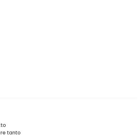
tto
are tanto