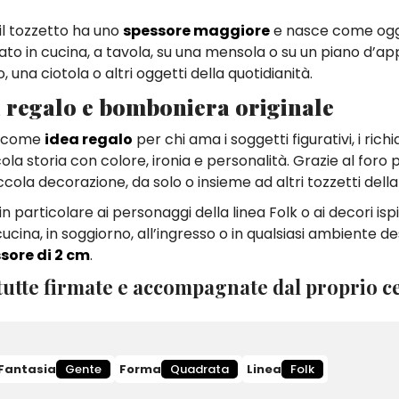
 il tozzetto ha uno
spessore maggiore
e nasce come og
ato in cucina, a tavola, su una mensola o su un piano d’ap
na ciotola o altri oggetti della quotidianità.
 regalo e bomboniera originale
he come
idea regalo
per chi ama i soggetti figurativi, i ric
la storia con colore, ironia e personalità. Grazie al foro 
ola decorazione, da solo o insieme ad altri tozzetti della
 particolare ai personaggi della linea Folk o ai decori ispi
ina, in soggiorno, all’ingresso o in qualsiasi ambiente de
sore di 2 cm
.
utte firmate e accompagnate dal proprio ce
Fantasia
Gente
Forma
Quadrata
Linea
Folk