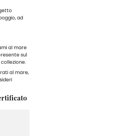
getto
poggio, ad
hiami al mare
presente sul
 collezione.
rati al mare,
sideri
rtificato