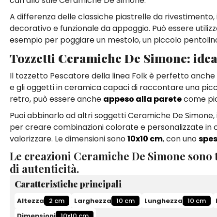
cari allo stile Ceramiche De Simone.
A differenza delle classiche piastrelle da rivestimento,
decorativo e funzionale da appoggio. Può essere utilizz
esempio per poggiare un mestolo, un piccolo pentolino, u
Tozzetti Ceramiche De Simone: idea
Il tozzetto Pescatore della linea Folk è perfetto anc
e gli oggetti in ceramica capaci di raccontare una picco
retro, può essere anche
appeso alla parete
come picc
Puoi abbinarlo ad altri soggetti Ceramiche De Simone, in
per creare combinazioni colorate e personalizzate in cuc
valorizzare. Le dimensioni sono
10x10 cm
, con uno
spes
Le creazioni Ceramiche De Simone sono t
di autenticità.
Caratteristiche principali
Altezza
2 cm
Larghezza
10 cm
Lunghezza
10 cm
Dimensioni
10x10 cm