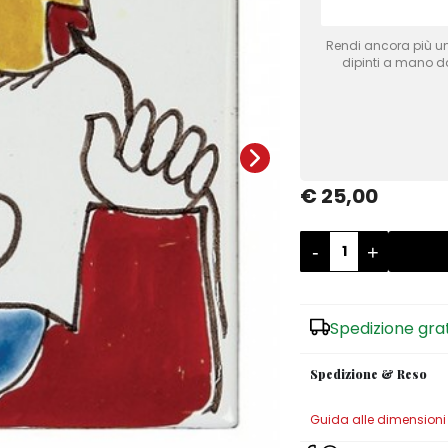
Rendi ancora più uni
dipinti a mano dai
€ 25,00
-
+
Spedizione gra
Spedizione & Reso
Guida alle dimensioni