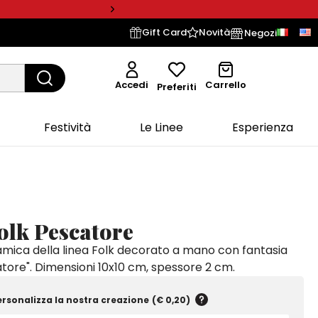
Gift Card
Novità
Negozi
Accedi
Carrello
Preferiti
Festività
Le Linee
Esperienza
olk Pescatore
amica della linea Folk decorato a mano con fantasia
tore". Dimensioni 10x10 cm, spessore 2 cm.
ersonalizza la nostra creazione
(
€ 0,20
)