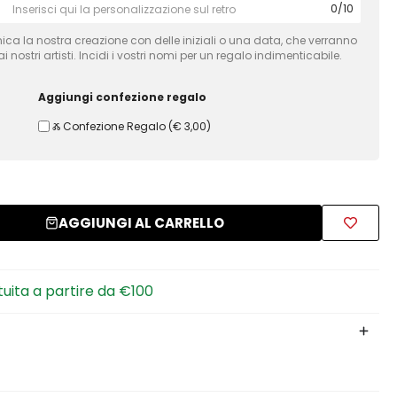
0
/
10
ca la nostra creazione con delle iniziali o una data, che verranno
 nostri artisti. Incidi i vostri nomi per un regalo indimenticabile.
Aggiungi confezione regalo
Ⰶ Confezione Regalo
(
€ 3,00
)
AGGIUNGI AL CARRELLO
tuita a partire da €100