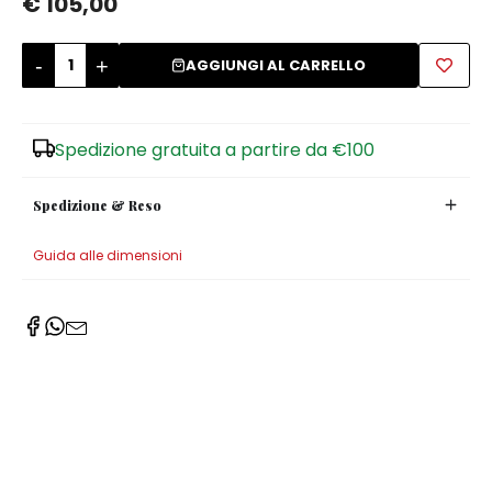
€ 105,00
Zuccheriere
-
+
AGGIUNGI AL CARRELLO
Spedizione gratuita a partire da €100
Spedizione & Reso
Guida alle dimensioni