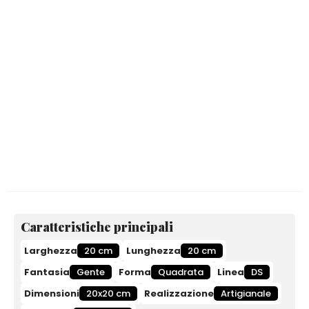
Caratteristiche principali
Larghezza
20 cm
Lunghezza
20 cm
Fantasia
Gente
Forma
Quadrata
Linea
DS
Dimensioni
20x20 cm
Realizzazione
Artigianale