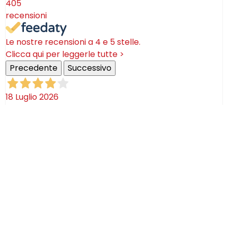
405
recensioni
Le nostre recensioni a 4 e 5 stelle.
Clicca qui per leggerle tutte >
Precedente
Successivo
18 Luglio 2026
Ottimi prodotti bella azienda
Acquirente verificato
08 Luglio 2026
Consegna puntualissima, imballo perfetto. Sulle
ceramiche nulla dire se non semplicemente
STUPENDE!