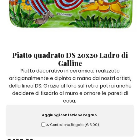
Quadri e Pannelli per Pareti
Scatole
Portatovaglioli
De Simone per Giusina
Tozzetti
Secchielli Portaghiaccio
Secchielli Portaghiaccio
Vasi
Tegamini
Sale e Pepe - Olio e Aceto
Vasi Mignon
Servizi di Piatti
Servizi di Piatti
Tozzetti
Secchielli Portaghiaccio
Set Sushi
Set Sushi
Sottopentola & Sottobottiglia
Sottopentola & Sottobottiglia
Vasi Mignon
Servizi di Piatti
Tazzine da Caffè con Piattino
Tazzine da Caffè con Piattino
Piatto quadrato DS 20x20 Ladro di
Set Sushi
Galline
Tegami e Zuppiere
Tegami e Zuppiere
Sottopentola & Sottobottiglia
Piatto decorativo in ceramica, realizzato
Teiere
Teiere
artigianalmente e dipinto a mano dai nostri artisti,
Tazzine da Caffè con Piattino
Tovaglie
Tovaglie
della linea DS. Grazie al foro sul retro potrai anche
Tegami e Zuppiere
decidere di fissarlo al muro e ornare le pareti di
Tovagliette Americane & Sottopiatti
Tovagliette Americane & Sottopiatti
casa.
Teiere
Vassoi
Vassoi
Tovaglie
Aggiungi confezione regalo
Zuccheriere
Zuccheriere
Ⰶ Confezione Regalo
(
€ 3,00
)
Tovagliette Americane & Sottopiatti
Vassoi