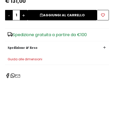
€ 131,00
Zuccheriere
-
+
AGGIUNGI AL CARRELLO
Spedizione gratuita a partire da €100
Spedizione & Reso
Guida alle dimensioni