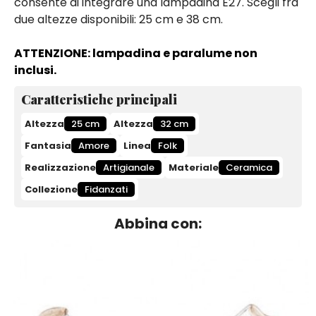
consente di integrare una lampadina E27. Scegli fra
due altezze disponibili: 25 cm e 38 cm.
ATTENZIONE: lampadina e paralume non
inclusi.
Caratteristiche principali
Altezza
25 cm
Altezza
32 cm
Fantasia
Amore
Linea
Folk
Realizzazione
Artigianale
Materiale
Ceramica
Collezione
Fidanzati
Abbina con: