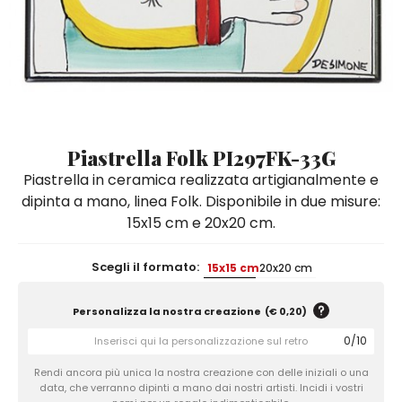
Quadri e Pannelli per Pareti
Scatole
Portatovaglioli
De Simone per Giusina
Tozzetti
Secchielli Portaghiaccio
Secchielli Portaghiaccio
Vasi
Tegamini
Sale e Pepe - Olio e Aceto
Vasi Mignon
Servizi di Piatti
Servizi di Piatti
Tozzetti
Secchielli Portaghiaccio
Set Sushi
Set Sushi
Sottopentola & Sottobottiglia
Sottopentola & Sottobottiglia
Vasi Mignon
Servizi di Piatti
Tazzine da Caffè con Piattino
Tazzine da Caffè con Piattino
Piastrella Folk PI297FK-33G
Set Sushi
Piastrella in ceramica realizzata artigianalmente e
Tegami e Zuppiere
Tegami e Zuppiere
Sottopentola & Sottobottiglia
dipinta a mano, linea Folk. Disponibile in due misure:
Teiere
Teiere
15x15 cm e 20x20 cm.
Tazzine da Caffè con Piattino
Tovaglie
Tovaglie
Tegami e Zuppiere
Scegli il formato:
15x15 cm
20x20 cm
Tovagliette Americane & Sottopiatti
Tovagliette Americane & Sottopiatti
Teiere
Vassoi
Vassoi
Personalizza la nostra creazione
(
€ 0,20
)
Tovaglie
Zuccheriere
Zuccheriere
0
/
10
Tovagliette Americane & Sottopiatti
Rendi ancora più unica la nostra creazione con delle iniziali o una
data, che verranno dipinti a mano dai nostri artisti. Incidi i vostri
Vassoi