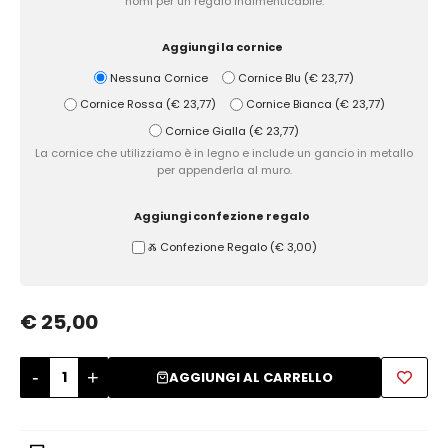
nomi per un regalo indimenticabile.
Zuccheriere
Aggiungi la cornice
Nessuna Cornice
Cornice Blu
(
€ 23,77
)
Cornice Rossa
(
€ 23,77
)
Cornice Bianca
(
€ 23,77
)
Cornice Gialla
(
€ 23,77
)
La cornice che utilizziamo è in legno e include un gancio in metallo
per appenderla al muro.
Aggiungi confezione regalo
Ⰶ Confezione Regalo
(
€ 3,00
)
€ 25,00
-
+
AGGIUNGI AL CARRELLO