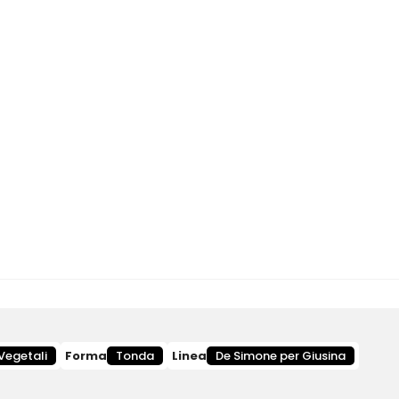
 Vegetali
Forma
Tonda
Linea
De Simone per Giusina