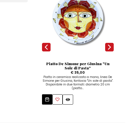
Piatto De Simone per Giusina "Un
Sole di Pasta"
€ 35,00
Piatto in ceramica realizzato a mano, linea De
Piat
Simone per Giusina, fantasia "Un sole di pasta".
S
Disponibile in due formati: diametro 20 cm
d'Am
(piatto...