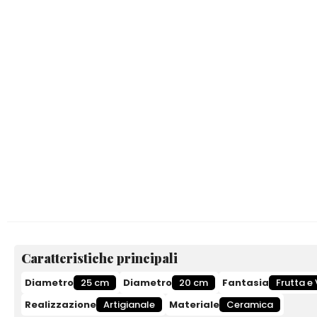
Caratteristiche principali
Diametro
25 cm
Diametro
20 cm
Fantasia
Frutta e
Realizzazione
Artigianale
Materiale
Ceramica