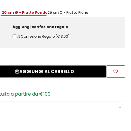
20 cm Ø - Piatto Fondo
25 cm Ø - Piatto Piano
Aggiungi confezione regalo
Ⰶ Confezione Regalo
(
€ 3,00
)
AGGIUNGI AL CARRELLO
tuita a partire da €100