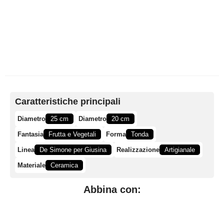
Caratteristiche principali
Diametro
25 cm
Diametro
20 cm
Fantasia
Frutta e Vegetali
Forma
Tonda
Linea
De Simone per Giusina
Realizzazione
Artigianale
Materiale
Ceramica
Abbina con: