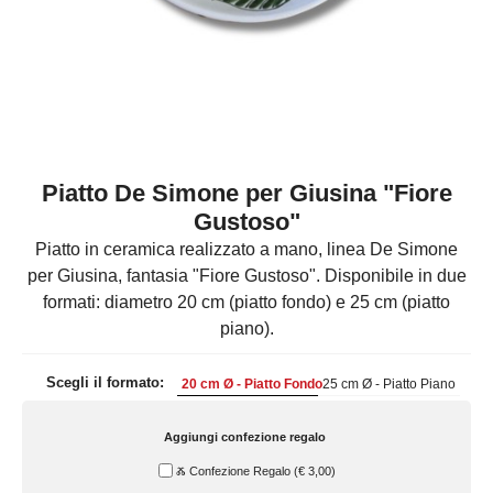
Quadri e Pannelli per Pareti
Scatole
Portatovaglioli
De Simone per Giusina
Tozzetti
Secchielli Portaghiaccio
Secchielli Portaghiaccio
Vasi
Tegamini
Sale e Pepe - Olio e Aceto
Vasi Mignon
Servizi di Piatti
Servizi di Piatti
Tozzetti
Secchielli Portaghiaccio
Set Sushi
Set Sushi
Sottopentola & Sottobottiglia
Sottopentola & Sottobottiglia
Vasi Mignon
Servizi di Piatti
Tazzine da Caffè con Piattino
Tazzine da Caffè con Piattino
Piatto De Simone per Giusina "Fiore
Set Sushi
Gustoso"
Tegami e Zuppiere
Tegami e Zuppiere
Sottopentola & Sottobottiglia
Piatto in ceramica realizzato a mano, linea De Simone
Teiere
Teiere
Tazzine da Caffè con Piattino
per Giusina, fantasia "Fiore Gustoso". Disponibile in due
Tovaglie
Tovaglie
formati: diametro 20 cm (piatto fondo) e 25 cm (piatto
Tegami e Zuppiere
piano).
Tovagliette Americane & Sottopiatti
Tovagliette Americane & Sottopiatti
Teiere
Vassoi
Vassoi
Scegli il formato:
20 cm Ø - Piatto Fondo
25 cm Ø - Piatto Piano
Tovaglie
Zuccheriere
Zuccheriere
Aggiungi confezione regalo
Tovagliette Americane & Sottopiatti
Ⰶ Confezione Regalo
(
€ 3,00
)
Vassoi