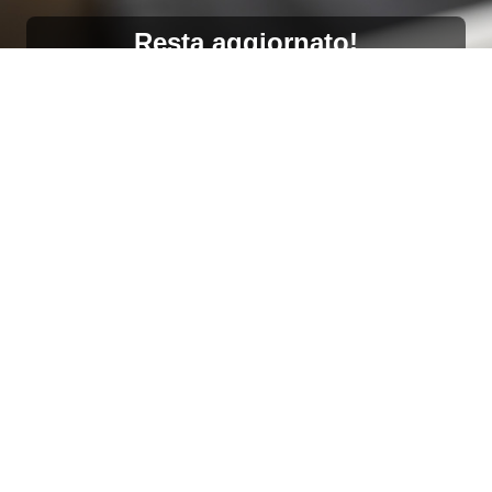
Resta aggiornato!
Registrati adesso alla nostra newsletter per ricevere il
10% di sconto sul tuo acquisto e le nostre promozioni!
Iscriviti
Ho letto e accetto le condizioni contenute nella
Privacy Policy
.
Ottimo