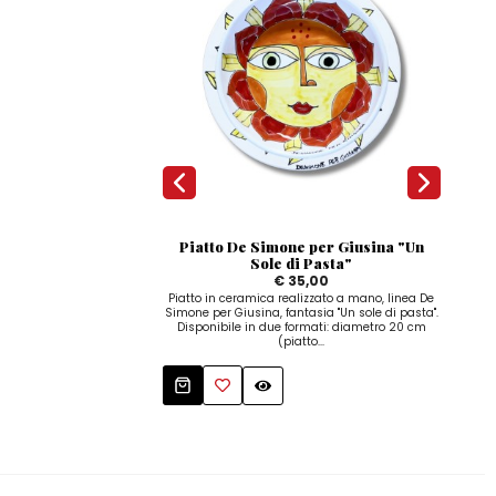
Piatto De Simone per Giusina "Un
Sole di Pasta"
€ 35,00
Piatto in ceramica realizzato a mano, linea De
Piat
Simone per Giusina, fantasia "Un sole di pasta".
S
Disponibile in due formati: diametro 20 cm
d'Am
(piatto...