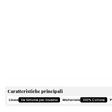
Caratteristiche principali
Linea
De Simone per Giusina
Materiale
100% Cotone
P