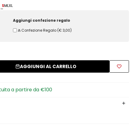
S
M
L
XL
Aggiungi confezione regalo
Ⰶ Confezione Regalo
(
€ 3,00
)
AGGIUNGI AL CARRELLO
tuita a partire da €100