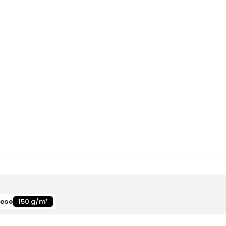
eso
150 g/m²