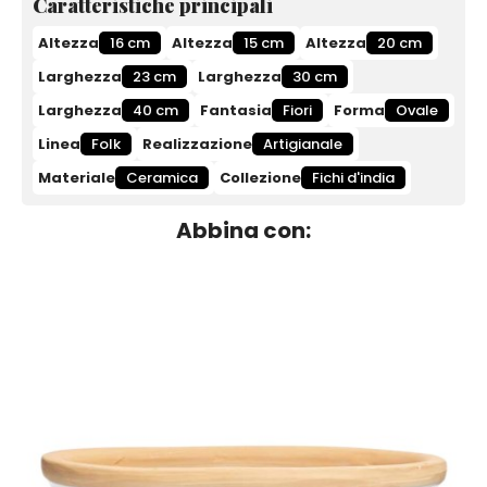
Caratteristiche principali
Altezza
16 cm
Altezza
15 cm
Altezza
20 cm
Larghezza
23 cm
Larghezza
30 cm
Larghezza
40 cm
Fantasia
Fiori
Forma
Ovale
Linea
Folk
Realizzazione
Artigianale
Materiale
Ceramica
Collezione
Fichi d'india
Abbina con: