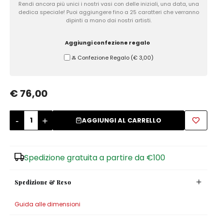
Rendi ancora più unici i nostri vasi con delle iniziali, una data, una
dedica speciale! Puoi aggiungere fino a 25 caratteri che verranno
Zuccheriere
dipinti a mano dai nostri artisti.
Aggiungi confezione regalo
Ⰶ Confezione Regalo
(
€ 3,00
)
€ 76,00
-
+
AGGIUNGI AL CARRELLO
Spedizione gratuita a partire da €100
Spedizione & Reso
Guida alle dimensioni