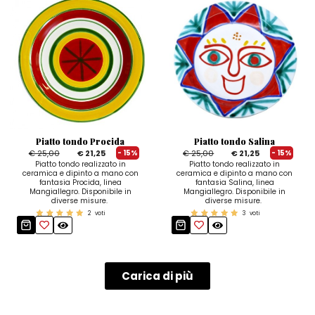
Piatto tondo Procida
Piatto tondo Salina
€ 25,00
€ 21,25
€ 25,00
€ 21,25
- 15%
- 15%
Piatto tondo realizzato in
Piatto tondo realizzato in
ceramica e dipinto a mano con
ceramica e dipinto a mano con
fantasia Procida, linea
fantasia Salina, linea
Mangiallegro. Disponibile in
Mangiallegro. Disponibile in
diverse misure.
diverse misure.
2
voti
3
voti
Carica di più