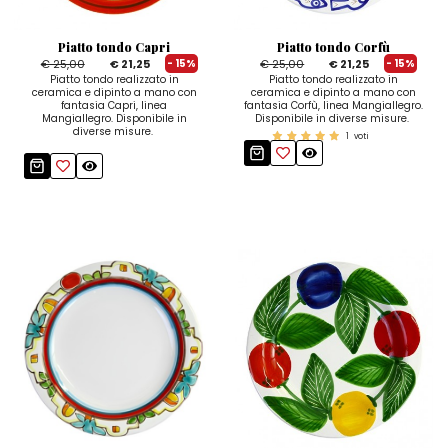
Zuccheriere
Piatto tondo Capri
Piatto tondo Corfù
€ 25,00
€ 21,25
€ 25,00
€ 21,25
- 15%
- 15%
Piatto tondo realizzato in
Piatto tondo realizzato in
ceramica e dipinto a mano con
ceramica e dipinto a mano con
fantasia Capri, linea
fantasia Corfù, linea Mangiallegro.
Mangiallegro. Disponibile in
Disponibile in diverse misure.
diverse misure.
1
voti