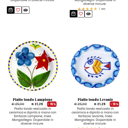
Disponibile in diverse misure.
Mangiallegro. Disponibile in
diverse misure.
1
voti
Piatto tondo Lampione
Piatto tondo Levante
€ 25,00
€ 21,25
€ 25,00
€ 21,25
- 15%
- 15%
Piatto tondo realizzato in
Piatto tondo realizzato in
ceramica e dipinto a mano con
ceramica e dipinto a mano con
fantasia Lampione, linea
fantasia Levante, linea
Mangiallegro. Disponibile in
Mangiallegro. Disponibile in
diverse misure.
diverse misure.