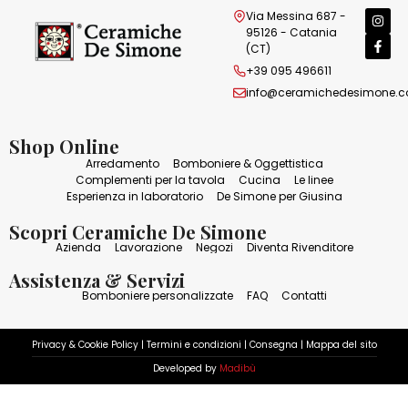
Via Messina 687 -
95126 - Catania
(CT)
+39 095 496611
info@ceramichedesimone.
Shop Online
Arredamento
Bomboniere & Oggettistica
Complementi per la tavola
Cucina
Le linee
Esperienza in laboratorio
De Simone per Giusina
Scopri Ceramiche De Simone
Azienda
Lavorazione
Negozi
Diventa Rivenditore
Assistenza & Servizi
Bomboniere personalizzate
FAQ
Contatti
Privacy & Cookie Policy
|
Termini e condizioni
|
Consegna
|
Mappa del sito
Developed by
Madibù