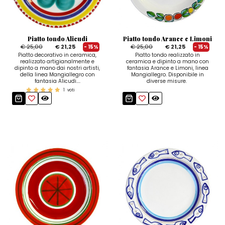
Quadri e Pannelli per Pareti
Scatole
Portatovaglioli
De Simone per Giusina
Tozzetti
Secchielli Portaghiaccio
Secchielli Portaghiaccio
Vasi
Tegamini
Sale e Pepe - Olio e Aceto
Vasi Mignon
Servizi di Piatti
Servizi di Piatti
Piatto tondo Alicudi
Piatto tondo Arance e Limoni
Tozzetti
Secchielli Portaghiaccio
Set Sushi
Set Sushi
€ 25,00
€ 21,25
€ 25,00
€ 21,25
- 15%
- 15%
Piatto decorativo in ceramica,
Piatto tondo realizzato in
realizzato artigianalmente e
ceramica e dipinto a mano con
Sottopentola & Sottobottiglia
Sottopentola & Sottobottiglia
Vasi Mignon
Servizi di Piatti
dipinto a mano dai nostri artisti,
fantasia Arance e Limoni, linea
della linea Mangiallegro con
Mangiallegro. Disponibile in
fantasia Alicudi....
diverse misure.
Tazzine da Caffè con Piattino
Tazzine da Caffè con Piattino
Set Sushi
1
voti
Tegami e Zuppiere
Tegami e Zuppiere
Sottopentola & Sottobottiglia
Teiere
Teiere
Tazzine da Caffè con Piattino
Tovaglie
Tovaglie
Tegami e Zuppiere
Tovagliette Americane & Sottopiatti
Tovagliette Americane & Sottopiatti
Teiere
Vassoi
Vassoi
Tovaglie
Zuccheriere
Zuccheriere
Tovagliette Americane & Sottopiatti
Vassoi