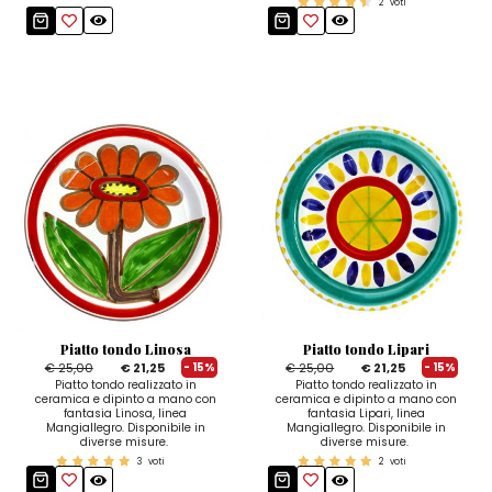
2
voti
Piatto tondo Linosa
Piatto tondo Lipari
€ 25,00
€ 21,25
€ 25,00
€ 21,25
- 15%
- 15%
Piatto tondo realizzato in
Piatto tondo realizzato in
ceramica e dipinto a mano con
ceramica e dipinto a mano con
fantasia Linosa, linea
fantasia Lipari, linea
Mangiallegro. Disponibile in
Mangiallegro. Disponibile in
diverse misure.
diverse misure.
3
voti
2
voti