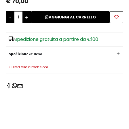
€ 70,00
Zuccheriere
-
+
AGGIUNGI AL CARRELLO
Spedizione gratuita a partire da €100
Spedizione & Reso
Guida alle dimensioni