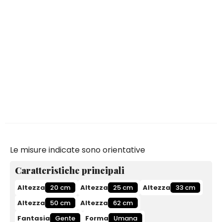
Le misure indicate sono orientative
Caratteristiche principali
Altezza
20 cm
Altezza
25 cm
Altezza
33 cm
Altezza
50 cm
Altezza
62 cm
Fantasia
Gente
Forma
Umana