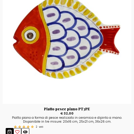
Piatto pesce piano PT3PE
€ 32,00
Piatto piano a forma di pesce realizzato in ceramica e dipinto a mano.
Disponibile in tre misure: 20x16 cm, 25x21 cm, 36x26 cm.
2
voti