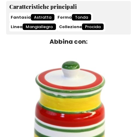
Caratteristiche principali
Fantasia
Astratta
Forma
Tonda
Linea
Mangiallegro
Collezione
Procida
Abbina con: