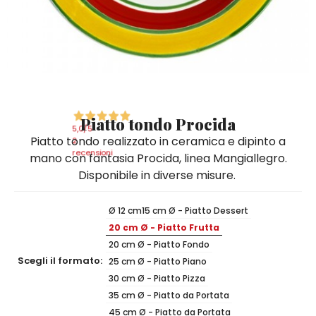
Quadri e Pannelli per Pareti
Scatole
Portatovaglioli
De Simone per Giusina
Tozzetti
Secchielli Portaghiaccio
Secchielli Portaghiaccio
Vasi
Tegamini
Sale e Pepe - Olio e Aceto
Vasi Mignon
Servizi di Piatti
Servizi di Piatti
Tozzetti
Secchielli Portaghiaccio
Set Sushi
Set Sushi
Sottopentola & Sottobottiglia
Sottopentola & Sottobottiglia
Vasi Mignon
Servizi di Piatti
Tazzine da Caffè con Piattino
Tazzine da Caffè con Piattino
Piatto tondo Procida
Set Sushi
5,0
/5
Piatto tondo realizzato in ceramica e dipinto a
Tegami e Zuppiere
Tegami e Zuppiere
2
Sottopentola & Sottobottiglia
recensioni
mano con fantasia Procida, linea Mangiallegro.
Teiere
Teiere
Disponibile in diverse misure.
Tazzine da Caffè con Piattino
Tovaglie
Tovaglie
Tegami e Zuppiere
Ø 12 cm
15 cm Ø - Piatto Dessert
Tovagliette Americane & Sottopiatti
Tovagliette Americane & Sottopiatti
20 cm Ø - Piatto Frutta
Teiere
Vassoi
Vassoi
20 cm Ø - Piatto Fondo
Tovaglie
Scegli il formato:
25 cm Ø - Piatto Piano
Zuccheriere
Zuccheriere
30 cm Ø - Piatto Pizza
Tovagliette Americane & Sottopiatti
35 cm Ø - Piatto da Portata
45 cm Ø - Piatto da Portata
Vassoi