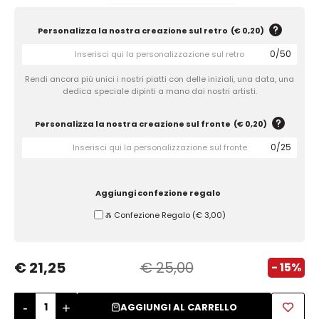
Zuccheriere
Personalizza la nostra creazione sul retro
(
€ 0,20
)
0
/
50
Rendi ancora più unici i nostri piatti con delle iniziali, una data, una
dedica speciale dipinti a mano dai nostri artisti.
Personalizza la nostra creazione sul fronte
(
€ 0,20
)
0
/
25
Aggiungi confezione regalo
Ⰶ Confezione Regalo
(
€ 3,00
)
€ 21,25
€ 25,00
- 15%
-
+
AGGIUNGI AL CARRELLO