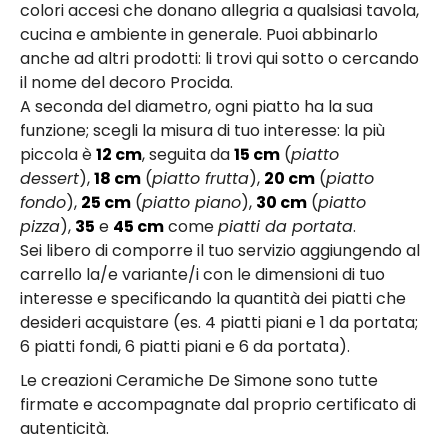
colori accesi che donano allegria a qualsiasi tavola,
cucina e ambiente in generale. Puoi abbinarlo
anche ad altri prodotti: li trovi qui sotto o cercando
il nome del decoro Procida.
A seconda del diametro, ogni piatto ha la sua
funzione; scegli la misura di tuo interesse: la più
piccola è
12 cm
, seguita da
15 cm
(
piatto
dessert
),
18 cm
(
piatto frutta
),
20 cm
(
piatto
fondo
),
25 cm
(
piatto piano
),
30 cm
(
piatto
pizza
),
35
e
45 cm
come
piatti da portata
.
Sei libero di comporre il tuo servizio aggiungendo al
carrello la/e variante/i con le dimensioni di tuo
interesse e specificando la quantità dei piatti che
desideri acquistare (es. 4 piatti piani e 1 da portata;
6 piatti fondi, 6 piatti piani e 6 da portata).
Le creazioni Ceramiche De Simone sono tutte
firmate e accompagnate dal proprio certificato di
autenticità.