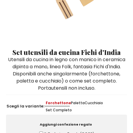
Quadri e Pannelli per Pareti
Scatole
Portatovaglioli
De Simone per Giusina
Tozzetti
Secchielli Portaghiaccio
Secchielli Portaghiaccio
Vasi
Tegamini
Sale e Pepe - Olio e Aceto
Vasi Mignon
Servizi di Piatti
Servizi di Piatti
Tozzetti
Secchielli Portaghiaccio
Set Sushi
Set Sushi
Sottopentola & Sottobottiglia
Sottopentola & Sottobottiglia
Vasi Mignon
Servizi di Piatti
Tazzine da Caffè con Piattino
Tazzine da Caffè con Piattino
Set utensili da cucina Fichi d'India
Set Sushi
Utensili da cucina in legno con manico in ceramica
Tegami e Zuppiere
Tegami e Zuppiere
Sottopentola & Sottobottiglia
dipinta a mano, linea Folk, fantasia Fichi d'India.
Teiere
Teiere
Disponibili anche singolarmente (forchettone,
Tazzine da Caffè con Piattino
Tovaglie
Tovaglie
paletta e cucchiaio) o come set completo.
Tegami e Zuppiere
Portautensili non incluso.
Tovagliette Americane & Sottopiatti
Tovagliette Americane & Sottopiatti
Teiere
Vassoi
Vassoi
Forchettone
Paletta
Cucchiaio
Scegli la variante:
Tovaglie
Set Completo
Zuccheriere
Zuccheriere
Tovagliette Americane & Sottopiatti
Aggiungi confezione regalo
Vassoi