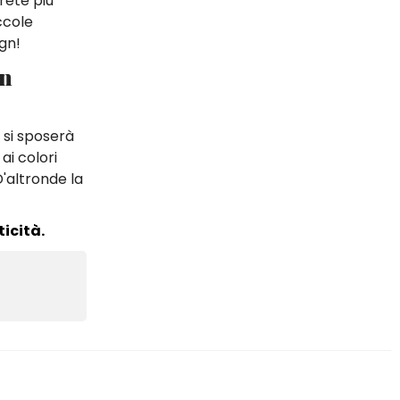
rete più
ccole
gn!
in
si sposerà
ai colori
'altronde la
icità.