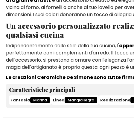
artigiani e artisti
, è un accessorio creativo ed elegant
vicina al forno, ai fornelli o anche al tuo lavello per
dimensioni. I suoi colori doneranno un tocco di allegri
Un accessorio personalizzato realiz
qualsiasi cucina
Indipendentemente dallo stile della tua cucina, l'
appen
perfettamente con i complementi d'arredo. Il tocco uni
dell'accessorio, si prestano a ornare con l'eleganza l
magia dell'artigianato è proprio questa: ogni pezzo è 
Le creazioni Ceramiche De Simone sono tutte firm
Caratteristiche principali
Fantasia
Marina
Linea
Mangiallegro
Realizzazione