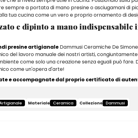
e che si rivela sempre utile in cucina. Posizionalo sulla pa
 avere sempre a portata di mano presine o asciugamani di pi
a alla tua cucina come un vero e proprio ornamento di desi
zato e dipinto a mano indispensabile 
di presine artigianale
Dammusi Ceramiche De Simone 
co del lavoro manuale dei nostri artisti, congiuntamente 
'ambiente come solo una creazione senza eguali può fare. D
unico come un'opera d'arte!
ate e accompagnate dal proprio certificato di autent
Artigianale
Materiale
Ceramica
Collezione
Dammusi