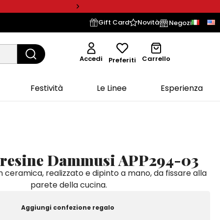
Gift Card
Novità
Negozi
Accedi
Carrello
Preferiti
Festività
Le Linee
Esperienza
Presine Dammusi APP294-03
 ceramica, realizzato e dipinto a mano, da fissare alla
parete della cucina.
Aggiungi confezione regalo