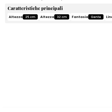
Caratteristiche principali
Altezza
25 cm
Altezza
32 cm
Fantasia
Gente
Lin