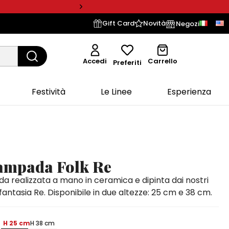
Gift Card
Novità
Negozi
Accedi
Carrello
Preferiti
Festività
Le Linee
Esperienza
lampada Folk Re
a realizzata a mano in ceramica e dipinta dai nostri
k, fantasia Re. Disponibile in due altezze: 25 cm e 38 cm.
H 25 cm
H 38 cm