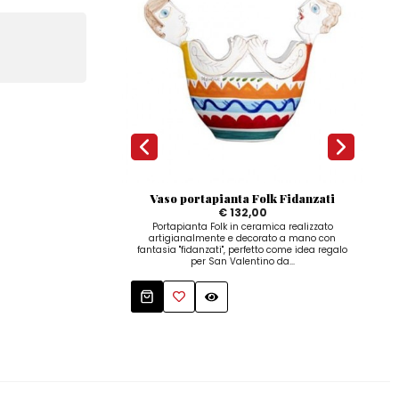
Vaso portapianta Folk Fidanzati
€ 132,00
Portapianta Folk in ceramica realizzato
artigianalmente e decorato a mano con
a
fantasia "fidanzati", perfetto come idea regalo
fant
per San Valentino da...