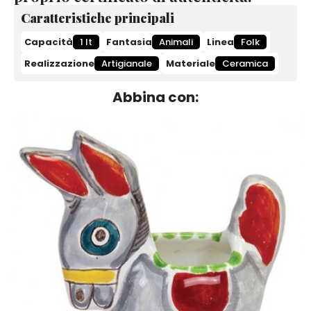
Caratteristiche principali
Capacità
1 lt
Fantasia
Animali
Linea
Folk
Realizzazione
Artigianale
Materiale
Ceramica
Abbina con: