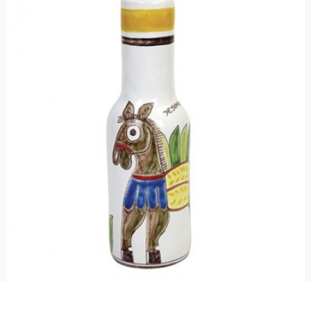
Bottiglia Folk Asino BT717AFK
€ 62,00