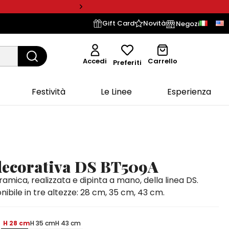
Gift Card
Novità
Negozi
Accedi
Carrello
Preferiti
Festività
Le Linee
Esperienza
 decorativa DS BT509A
eramica, realizzata e dipinta a mano, della linea DS.
nibile in tre altezze: 28 cm, 35 cm, 43 cm.
H 28 cm
H 35 cm
H 43 cm