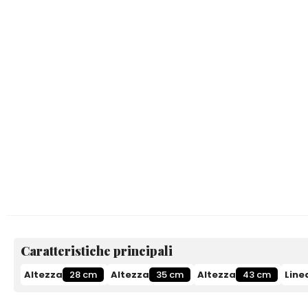
Caratteristiche principali
Altezza
28 cm
Altezza
35 cm
Altezza
43 cm
Line