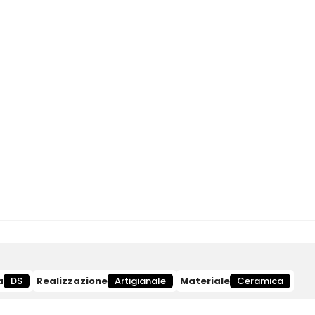
a
DS
Realizzazione
Artigianale
Materiale
Ceramica