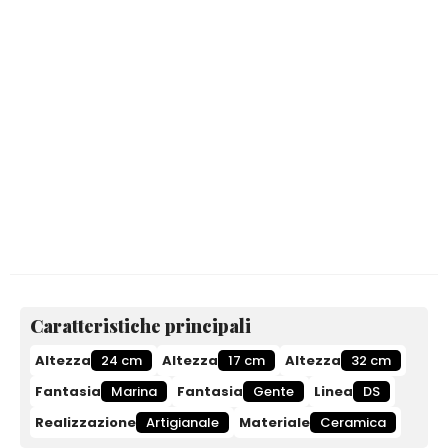
Caratteristiche principali
Altezza
24 cm
Altezza
17 cm
Altezza
32 cm
Fantasia
Marina
Fantasia
Gente
Linea
DS
Realizzazione
Artigianale
Materiale
Ceramica