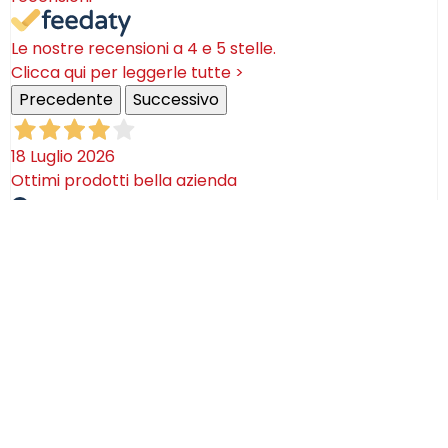
Le nostre recensioni a 4 e 5 stelle.
Clicca qui per leggerle tutte >
Precedente
Successivo
18 Luglio 2026
Ottimi prodotti bella azienda
Acquirente verificato
08 Luglio 2026
Consegna puntualissima, imballo perfetto. Sulle
ceramiche nulla dire se non semplicemente
STUPENDE!
Acquirente verificato