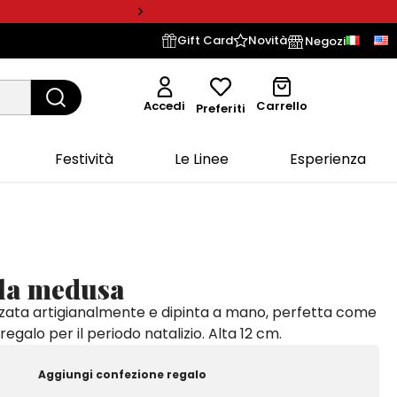
Gift Card
Novità
Negozi
Accedi
Carrello
Preferiti
Festività
Le Linee
Esperienza
la medusa
zata artigianalmente e dipinta a mano, perfetta come
regalo per il periodo natalizio. Alta 12 cm.
Aggiungi confezione regalo