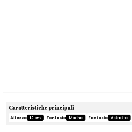
Caratteristiche principali
Altezza
12 cm
Fantasia
Marina
Fantasia
Astratta