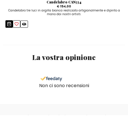
Candelabro CAN334
€ 154,00
Candelabro tre luci in argilla bianca realizzato artigianalmente e dipinto a
mano dai nostri artisti.
La vostra opinione
Non ci sono recensioni
Sicuro di non volergli dare un'altra occhiata?