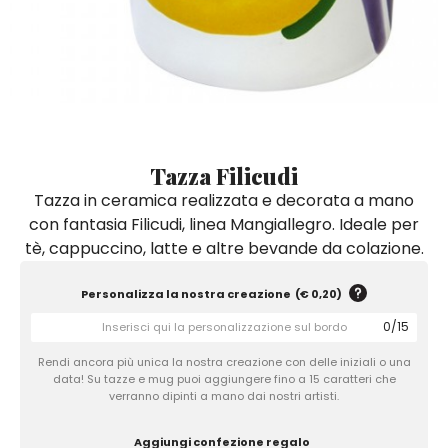
Quadri e Pannelli per Pareti
Scatole
Portatovaglioli
De Simone per Giusina
Tozzetti
Secchielli Portaghiaccio
Secchielli Portaghiaccio
Vasi
Tegamini
Sale e Pepe - Olio e Aceto
Vasi Mignon
Servizi di Piatti
Servizi di Piatti
Tozzetti
Secchielli Portaghiaccio
Set Sushi
Set Sushi
Sottopentola & Sottobottiglia
Sottopentola & Sottobottiglia
Vasi Mignon
Servizi di Piatti
Tazzine da Caffè con Piattino
Tazzine da Caffè con Piattino
Tazza Filicudi
Set Sushi
Tazza in ceramica realizzata e decorata a mano
Tegami e Zuppiere
Tegami e Zuppiere
Sottopentola & Sottobottiglia
con fantasia Filicudi, linea Mangiallegro. Ideale per
Teiere
Teiere
tè, cappuccino, latte e altre bevande da colazione.
Tazzine da Caffè con Piattino
Tovaglie
Tovaglie
Tegami e Zuppiere
Personalizza la nostra creazione
(
€ 0,20
)
Tovagliette Americane & Sottopiatti
Tovagliette Americane & Sottopiatti
Teiere
0
/
15
Vassoi
Vassoi
Rendi ancora più unica la nostra creazione con delle iniziali o una
Tovaglie
Zuccheriere
Zuccheriere
data! Su tazze e mug puoi aggiungere fino a 15 caratteri che
verranno dipinti a mano dai nostri artisti.
Tovagliette Americane & Sottopiatti
Aggiungi confezione regalo
Vassoi