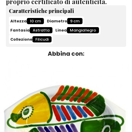
proprio certificato di autenticità.
Caratteristiche principali
Altezza
10 cm
Diametro
9 cm
Fantasia
Astratta
Linea
Mangiallegro
Collezione
Filicudi
Abbina con: