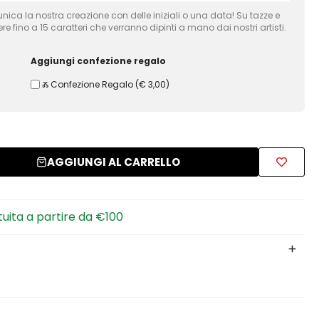
nica la nostra creazione con delle iniziali o una data! Su tazze e
fino a 15 caratteri che verranno dipinti a mano dai nostri artisti.
Aggiungi confezione regalo
Ⰶ Confezione Regalo
(
€ 3,00
)
AGGIUNGI AL CARRELLO
tuita a partire da €100