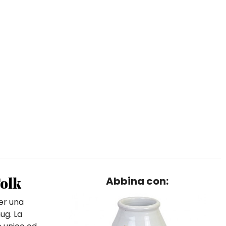
Folk
Abbina con:
per una
ug. La