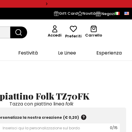
Gift Card
Novità
Negozi
Accedi
Carrello
Preferiti
Festività
Le Linee
Esperienza
 piattino Folk TZ70FK
Tazza con piattino linea
folk
ersonalizza la nostra creazione
(
€ 0,20
)
0
/
15