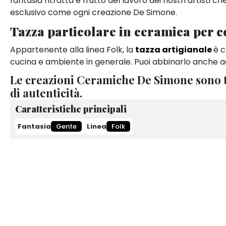
fantasia ritratta è frutto del lavoro dei nostri artisti 
esclusivo come ogni creazione De Simone.
Tazza particolare in ceramica per 
Appartenente alla linea Folk, la
tazza artigianale
è c
cucina e ambiente in generale. Puoi abbinarlo anche ad a
Le creazioni Ceramiche De Simone sono t
di autenticità.
Caratteristiche principali
Fantasia
Gente
Linea
Folk