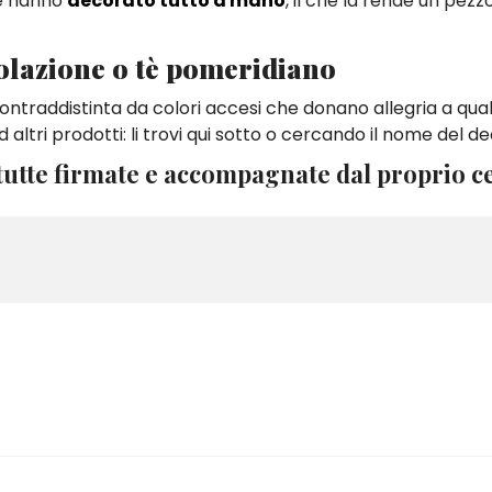
che hanno
decorato tutto a mano
, il che la rende un pezz
colazione o tè pomeridiano
ontraddistinta da colori accesi che donano allegria a quals
ltri prodotti: li trovi qui sotto o cercando il nome del de
utte firmate e accompagnate dal proprio ce