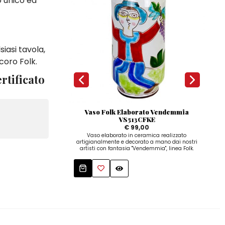
o unico ed
iasi tavola,
coro Folk.
rtificato
Vaso Folk Elaborato Vendemmia
VS513CFKE
€ 99,00
arti
Vaso elaborato in ceramica realizzato
artigianalmente e decorato a mano dai nostri
artisti con fantasia "Vendemmia", linea Folk.