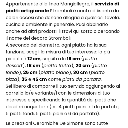
Appartenente alla linea Mangiallegro, il
servizio di
piatti artigianale
Stromboli è contraddistinto da
colori accesi che donano allegria a qualsiasi tavola,
cucina e ambiente in generale. Puoi abbinarlo
anche ad altri prodotti: li trovi qui sotto o cercando
il nome del decoro Stromboli.
A seconda del diametro, ogni piatto ha la sua
funzione; scegli la misura di tuo interesse: la più
piccola è
12 cm
, seguita da
15 cm
(
piatto
dessert
),
18 cm
(
piatto frutta
),
20 cm
(
piatto
fondo
),
25 cm
(
piatto piano
),
30 cm
(
piatto
pizza
),
35
e
45 cm
come
piatti da portata
.
Sei libero di comporre il tuo servizio aggiungendo al
carrello la/e variante/i con le dimensioni di tuo
interesse e specificando la quantità dei piatti che
desideri acquistare (es. 4 piatti piani e 1 da portata;
6 piatti fondi, 6 piatti piani e 6 da portata).
Le creazioni Ceramiche De Simone sono tutte