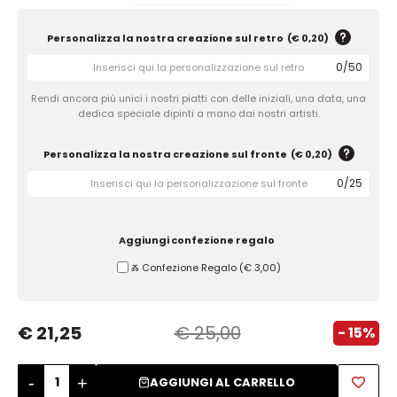
Zuccheriere
Personalizza la nostra creazione sul retro
(
€ 0,20
)
0
/
50
Rendi ancora più unici i nostri piatti con delle iniziali, una data, una
dedica speciale dipinti a mano dai nostri artisti.
Personalizza la nostra creazione sul fronte
(
€ 0,20
)
0
/
25
Aggiungi confezione regalo
Ⰶ Confezione Regalo
(
€ 3,00
)
€ 21,25
€ 25,00
- 15%
-
+
AGGIUNGI AL CARRELLO