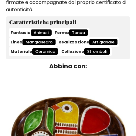
firmate e accompagnate dal proprio certificato di
autenticità.
Caratteristiche principali
Fantasia
Animali
Forma
Tonda
Linea
Mangiallegro
Realizzazione
Artigianale
Materiale
Ceramica
Collezione
Stromboli
Abbina con: