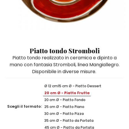
Quadri e Pannelli per Pareti
Scatole
Portatovaglioli
De Simone per Giusina
Tozzetti
Secchielli Portaghiaccio
Secchielli Portaghiaccio
Vasi
Tegamini
Sale e Pepe - Olio e Aceto
Vasi Mignon
Servizi di Piatti
Servizi di Piatti
Tozzetti
Secchielli Portaghiaccio
Set Sushi
Set Sushi
Sottopentola & Sottobottiglia
Sottopentola & Sottobottiglia
Vasi Mignon
Servizi di Piatti
Tazzine da Caffè con Piattino
Tazzine da Caffè con Piattino
Piatto tondo Stromboli
Set Sushi
Piatto tondo realizzato in ceramica e dipinto a
Tegami e Zuppiere
Tegami e Zuppiere
Sottopentola & Sottobottiglia
mano con fantasia Stromboli, linea Mangiallegro.
Teiere
Teiere
Disponibile in diverse misure.
Tazzine da Caffè con Piattino
Tovaglie
Tovaglie
Tegami e Zuppiere
Ø 12 cm
15 cm Ø - Piatto Dessert
Tovagliette Americane & Sottopiatti
Tovagliette Americane & Sottopiatti
20 cm Ø - Piatto Frutta
Teiere
Vassoi
Vassoi
20 cm Ø - Piatto Fondo
Tovaglie
Scegli il formato:
25 cm Ø - Piatto Piano
Zuccheriere
Zuccheriere
30 cm Ø - Piatto Pizza
Tovagliette Americane & Sottopiatti
35 cm Ø - Piatto da Portata
45 cm Ø - Piatto da Portata
Vassoi