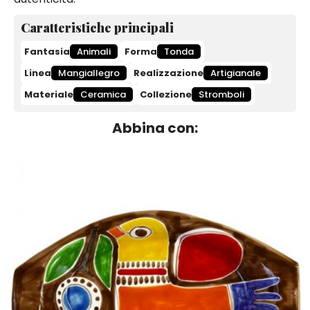
Caratteristiche principali
Fantasia
Animali
Forma
Tonda
Linea
Mangiallegro
Realizzazione
Artigianale
Materiale
Ceramica
Collezione
Stromboli
Abbina con: