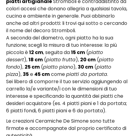
piatti artigianale
Stromboli è contraddistinto da
colori accesi che donano allegria a qualsiasi tavola,
cucina e ambiente in generale. Puoi abbinarlo
anche ad altri prodotti: li trovi qui sotto o cercando
il nome del decoro Stromboli.
A seconda del diametro, ogni piatto ha la sua
funzione; scegli la misura di tuo interesse: la più
piccola è
12 cm
, seguita da
15 cm
(
piatto
dessert
),
18 cm
(
piatto frutta
),
20 cm
(
piatto
fondo
),
25 cm
(
piatto piano
),
30 cm
(
piatto
pizza
),
35
e
45 cm
come
piatti da portata
.
Sei libero di comporre il tuo servizio aggiungendo al
carrello la/e variante/i con le dimensioni di tuo
interesse e specificando la quantità dei piatti che
desideri acquistare (es. 4 piatti piani e 1 da portata;
6 piatti fondi, 6 piatti piani e 6 da portata).
Le creazioni Ceramiche De Simone sono tutte
firmate e accompagnate dal proprio certificato di
autenticità.