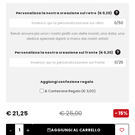
Zuccheriere
Personalizza la nostra creazione sul retro
(
€ 0,20
)
0
/
50
Rendi ancora più unici i nostri piatti con delle iniziali, una data, una
dedica speciale dipinti a mano dai nostri artisti.
Personalizza la nostra creazione sul fronte
(
€ 0,20
)
0
/
25
Aggiungi confezione regalo
Ⰶ Confezione Regalo
(
€ 3,00
)
€ 21,25
€ 25,00
- 15%
-
+
AGGIUNGI AL CARRELLO