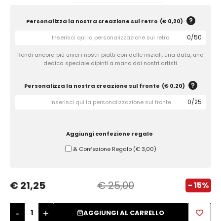
Zuccheriere
Personalizza la nostra creazione sul retro
(
€ 0,20
)
0
/
50
Rendi ancora più unici i nostri piatti con delle iniziali, una data, una
dedica speciale dipinti a mano dai nostri artisti.
Personalizza la nostra creazione sul fronte
(
€ 0,20
)
0
/
25
Aggiungi confezione regalo
Ⰶ Confezione Regalo
(
€ 3,00
)
€ 21,25
€ 25,00
- 15%
-
+
AGGIUNGI AL CARRELLO