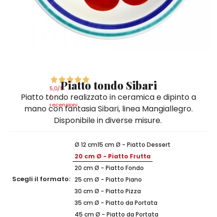
Quadri e Pannelli per Pareti
Scatole
Portatovaglioli
De Simone per Giusina
Tozzetti
Secchielli Portaghiaccio
Secchielli Portaghiaccio
Vasi
Tegamini
Sale e Pepe - Olio e Aceto
Vasi Mignon
Servizi di Piatti
Servizi di Piatti
Tozzetti
Secchielli Portaghiaccio
Set Sushi
Set Sushi
Sottopentola & Sottobottiglia
Sottopentola & Sottobottiglia
Vasi Mignon
Servizi di Piatti
Tazzine da Caffè con Piattino
Tazzine da Caffè con Piattino
Piatto tondo Sibari
Set Sushi
5,0
/5
Piatto tondo realizzato in ceramica e dipinto a
Tegami e Zuppiere
Tegami e Zuppiere
1
Sottopentola & Sottobottiglia
recensioni
mano con fantasia Sibari, linea Mangiallegro.
Teiere
Teiere
Disponibile in diverse misure.
Tazzine da Caffè con Piattino
Tovaglie
Tovaglie
Tegami e Zuppiere
Ø 12 cm
15 cm Ø - Piatto Dessert
Tovagliette Americane & Sottopiatti
Tovagliette Americane & Sottopiatti
20 cm Ø - Piatto Frutta
Teiere
Vassoi
Vassoi
20 cm Ø - Piatto Fondo
Tovaglie
Scegli il formato:
25 cm Ø - Piatto Piano
Zuccheriere
Zuccheriere
30 cm Ø - Piatto Pizza
Tovagliette Americane & Sottopiatti
35 cm Ø - Piatto da Portata
45 cm Ø - Piatto da Portata
Vassoi