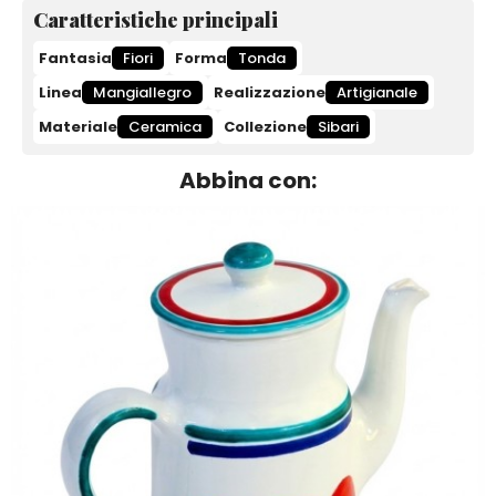
Caratteristiche principali
Fantasia
Fiori
Forma
Tonda
Linea
Mangiallegro
Realizzazione
Artigianale
Materiale
Ceramica
Collezione
Sibari
Abbina con: