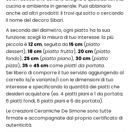
cucina e ambiente in generale. Puoi abbinarlo
anche ad altri prodotti: li trovi qui sotto o cercando
il nome del decoro Sibari.
A seconda del diametro, ogni piatto ha la sua
funzione; scegli la misura di tuo interesse: la più
piccola è
12 cm
, seguita da
15 cm
(
piatto
dessert
),
18 cm
(
piatto frutta
),
20 cm
(
piatto
fondo
),
25 cm
(
piatto piano
),
30 cm
(
piatto
pizza
),
35
e
45 cm
come
piatti da portata
.
Sei libero di comporre il tuo servizio aggiungendo al
carrello la/e variante/i con le dimensioni di tuo
interesse e specificando la quantità dei piatti che
desideri acquistare (es. 4 piatti piani e 1 da portata;
6 piatti fondi, 6 piatti piani e 6 da portata).
Le creazioni Ceramiche De Simone sono tutte
firmate e accompagnate dal proprio certificato di
autenticità.