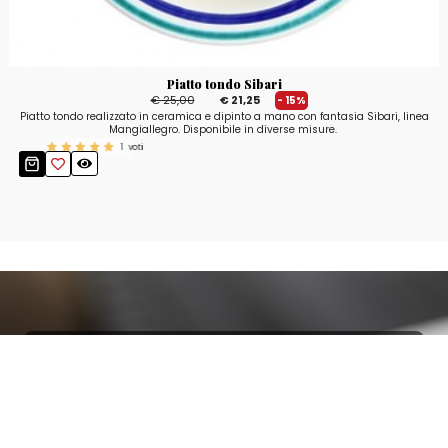
Piatto tondo Sibari
€ 25,00
€ 21,25
- 15%
Piatto tondo realizzato in ceramica e dipinto a mano con fantasia Sibari, linea
Mangiallegro. Disponibile in diverse misure.
1
voti
Resta aggiornato!
Registrati adesso alla nostra newsletter per
ricevere il 10% di sconto sul tuo acquisto e le