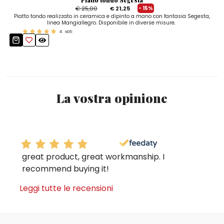
Piatto tondo Segesta
€ 25,00
€ 21,25
- 15%
Piatto tondo realizzato in ceramica e dipinto a mano con fantasia Segesta,
linea Mangiallegro. Disponibile in diverse misure.
4
voti
La vostra opinione
great product, great workmanship. I
recommend buying it!
Leggi tutte le recensioni