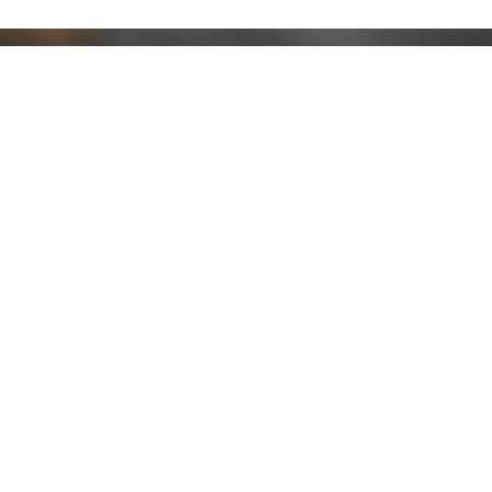
Resta aggiornato!
Registrati adesso alla nostra newsletter per
ricevere il 10% di sconto sul tuo acquisto e le
nostre promozioni!
Iscriviti
Ho letto e accetto le condizioni contenute nella
Privacy Policy
.