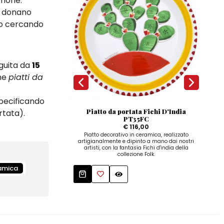
Simone.
he donano
o o cercando
eguita da
15
me
piatti da
specificando
Piatto da portata Fichi D'India
D
ortata).
PT35FC
€ 116,00
Dis
dip
Piatto decorativo in ceramica, realizzato
artigianalmente e dipinto a mano dai nostri
artisti, con la fantasia Fichi d'india della
collezione Folk.
amica