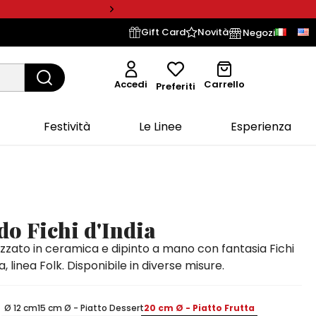
Gift Card
Novità
Negozi
Accedi
Carrello
Preferiti
Festività
Le Linee
Esperienza
do Fichi d'India
izzato in ceramica e dipinto a mano con fantasia Fichi
ia, linea Folk. Disponibile in diverse misure.
Ø 12 cm
15 cm Ø - Piatto Dessert
20 cm Ø - Piatto Frutta