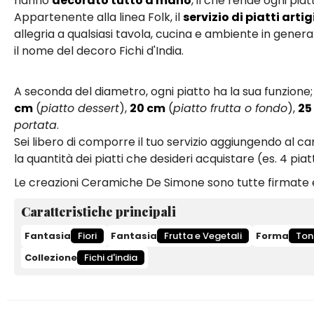
hanno
decorato tutto a mano
, il che rende ogni pi
Appartenente alla linea Folk, il
servizio di piatti arti
allegria a qualsiasi tavola, cucina e ambiente in general
il nome del decoro Fichi d'India.
A seconda del diametro, ogni piatto ha la sua funzione; s
cm
(
piatto dessert
),
20 cm
(
piatto frutta o fondo
),
25
portata
.
Sei libero di comporre il tuo servizio aggiungendo al ca
la quantità dei piatti che desideri acquistare (es. 4 piatti
Le creazioni Ceramiche De Simone sono tutte firmate e
Caratteristiche principali
Fantasia
Fiori
Fantasia
Frutta e Vegetali
Forma
Ton
Collezione
Fichi d'india