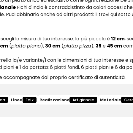
atto un pezzo unico ed esclusivo come ogni creazione De 
gianale
Fichi d'India è contraddistinto da colori accesi c
e. Puoi abbinarlo anche ad altri prodotti: li trovi qui sott
cegli la misura di tuo interesse: la più piccola è
12 cm
, s
 cm
(
piatto piano
),
30 cm
(
piatto pizza
),
35
e
45 cm
co
rrello la/e variante/i con le dimensioni di tuo interesse e 
 piani e 1 da portata; 6 piatti fondi, 6 piatti piani e 6 da p
 accompagnate dal proprio certificato di autenticità.
da
Linea
Folk
Realizzazione
Artigianale
Materiale
Cer