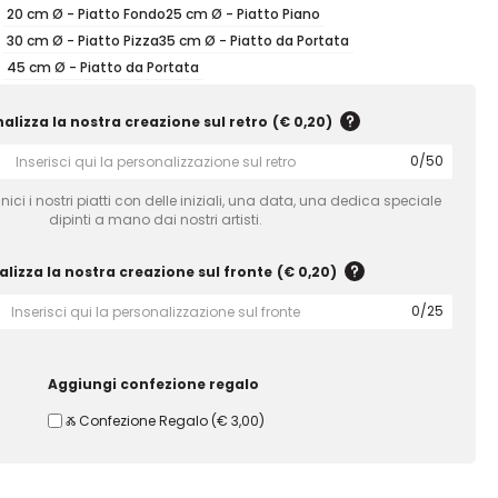
20 cm Ø - Piatto Fondo
25 cm Ø - Piatto Piano
30 cm Ø - Piatto Pizza
35 cm Ø - Piatto da Portata
45 cm Ø - Piatto da Portata
alizza la nostra creazione sul retro
(
€ 0,20
)
0
/
50
ici i nostri piatti con delle iniziali, una data, una dedica speciale
dipinti a mano dai nostri artisti.
lizza la nostra creazione sul fronte
(
€ 0,20
)
0
/
25
Aggiungi confezione regalo
Ⰶ Confezione Regalo
(
€ 3,00
)