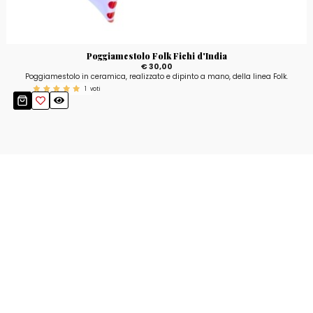
Poggiamestolo Folk Fichi d'India
€ 30,00
Poggiamestolo in ceramica, realizzato e dipinto a mano, della linea Folk.
1
voti
Resta aggiornato!
Registrati adesso alla nostra newsletter per
ricevere il 10% di sconto sul tuo acquisto e le
nostre promozioni!