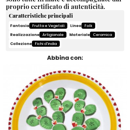
proprio certificato di autenticità.
Caratteristiche principali
Fantasia
Frutta e Vegetali
Linea
Folk
Realizzazione
Artigianale
Materiale
Ceramica
Collezione
Fichi d'india
Abbina con: