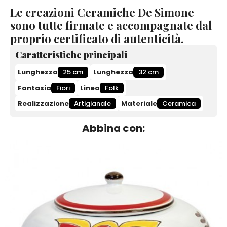
Le creazioni Ceramiche De Simone
sono tutte firmate e accompagnate dal
proprio certificato di autenticità.
Caratteristiche principali
Lunghezza
25 cm
Lunghezza
32 cm
Fantasia
Fiori
Linea
Folk
Realizzazione
Artigianale
Materiale
Ceramica
Abbina con: