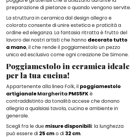
poggiare gli utensili che si utilizzano durante la
preparazione di pietanze o quando vengono servite.
La struttura in ceramica dal design allegro e
colorato consente di unire estetica e praticità a
ordine ed eleganza. La fantasia ritratta è frutto del
lavoro dei nostri artisti che hanno
decorato tutto
a mano
, il che rende il poggiamestolo un pezzo
unico ed esclusivo come ogni creazione De Simone.
Poggiamestolo in ceramica ideale
per la tua cucina!
Appartenente alla linea Folk, il
poggiamestolo
artigianale
Margherita
PMS5FK
è
contraddistinto da tonalità accese che donano
allegria a qualsiasi tavola, cucina e ambiente in
generale.
Scegli fra le due
misure disponibili
: la lunghezza
può essere di
25 cm
o di
32 cm
.