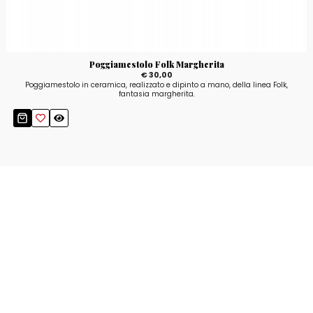
Poggiamestolo Folk Margherita
€ 30,00
Poggiamestolo in ceramica, realizzato e dipinto a mano, della linea Folk,
fantasia margherita.
Resta aggiornato!
Registrati adesso alla nostra newsletter per
ricevere il 10% di sconto sul tuo acquisto e le