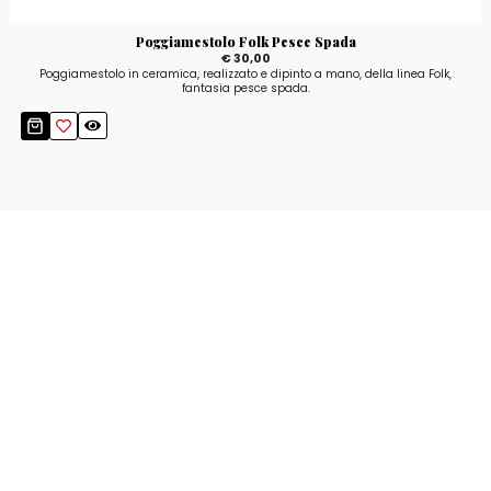
Poggiamestolo Folk Pesce Spada
€ 30,00
Poggiamestolo in ceramica, realizzato e dipinto a mano, della linea Folk,
fantasia pesce spada.
Resta aggiornato!
Registrati adesso alla nostra newsletter per
ricevere il 10% di sconto sul tuo acquisto e le
nostre promozioni!