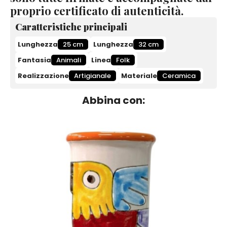
proprio certificato di autenticità.
Caratteristiche principali
Lunghezza
25 cm
Lunghezza
32 cm
Fantasia
Animali
Linea
Folk
Realizzazione
Artigianale
Materiale
Ceramica
Abbina con: