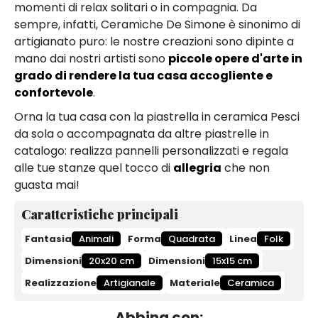
momenti di relax solitari o in compagnia. Da
sempre, infatti, Ceramiche De Simone è sinonimo di
artigianato puro: le nostre creazioni sono dipinte a
mano dai nostri artisti sono
piccole opere d'arte in
grado di rendere la tua casa accogliente e
confortevole
.
Orna la tua casa con la piastrella in ceramica Pesci
da sola o accompagnata da altre piastrelle in
catalogo: realizza pannelli personalizzati e regala
alle tue stanze quel tocco di
allegria
che non
guasta mai!
Caratteristiche principali
Fantasia
Animali
Forma
Quadrata
Linea
Folk
Dimensioni
20x20 cm
Dimensioni
15x15 cm
Realizzazione
Artigianale
Materiale
Ceramica
Abbina con: