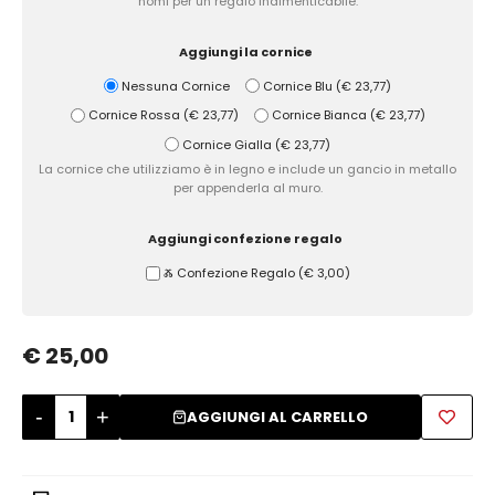
nomi per un regalo indimenticabile.
Zuccheriere
Aggiungi la cornice
Nessuna Cornice
Cornice Blu
(
€ 23,77
)
Cornice Rossa
(
€ 23,77
)
Cornice Bianca
(
€ 23,77
)
Cornice Gialla
(
€ 23,77
)
La cornice che utilizziamo è in legno e include un gancio in metallo
per appenderla al muro.
Aggiungi confezione regalo
Ⰶ Confezione Regalo
(
€ 3,00
)
€ 25,00
-
+
AGGIUNGI AL CARRELLO