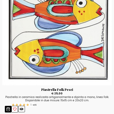
Piastrella Folk Pesci
€ 25,00
Piastrella in ceramica realizzata artigianalmente e dipinta a mano, linea Folk.
Disponibile in due misure: 15x15 cm e 20x20 cm.
1
voti