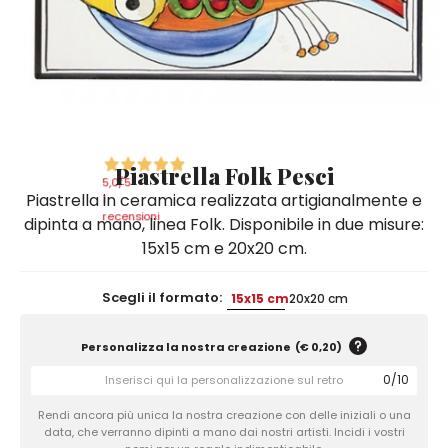
Quadri e Pannelli per Pareti
Scatole
Portatovaglioli
De Simone per Giusina
Tozzetti
Secchielli Portaghiaccio
Secchielli Portaghiaccio
Vasi
Tegamini
Sale e Pepe - Olio e Aceto
Vasi Mignon
Servizi di Piatti
Servizi di Piatti
Tozzetti
Secchielli Portaghiaccio
Set Sushi
Set Sushi
Sottopentola & Sottobottiglia
Sottopentola & Sottobottiglia
Vasi Mignon
Servizi di Piatti
Tazzine da Caffè con Piattino
Tazzine da Caffè con Piattino
Piastrella Folk Pesci
Set Sushi
5,0
/5
Piastrella in ceramica realizzata artigianalmente e
Tegami e Zuppiere
Tegami e Zuppiere
1
Sottopentola & Sottobottiglia
recensioni
dipinta a mano, linea Folk. Disponibile in due misure:
Teiere
Teiere
15x15 cm e 20x20 cm.
Tazzine da Caffè con Piattino
Tovaglie
Tovaglie
Tegami e Zuppiere
Scegli il formato:
15x15 cm
20x20 cm
Tovagliette Americane & Sottopiatti
Tovagliette Americane & Sottopiatti
Teiere
Vassoi
Vassoi
Personalizza la nostra creazione
(
€ 0,20
)
Tovaglie
Zuccheriere
Zuccheriere
0
/
10
Tovagliette Americane & Sottopiatti
Rendi ancora più unica la nostra creazione con delle iniziali o una
data, che verranno dipinti a mano dai nostri artisti. Incidi i vostri
Vassoi