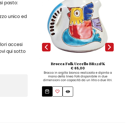
si pasto:
ezzo unico ed
lori accesi
ovi qui sotto
Brocca Folk Uccello BR121FK
€ 65,00
Brocca in argilla bianca realizzata e dipinta a
Broc
mano della linea Folk disponibile in due
m
dimensioni con capacità da un litro o due litri.
dimen