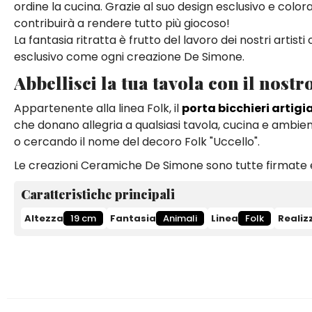
ordine la cucina. Grazie al suo design esclusivo e colo
contribuirà a rendere tutto più giocoso!
La fantasia ritratta è frutto del lavoro dei nostri artis
esclusivo come ogni creazione De Simone.
Abbellisci la tua tavola con il nostr
Appartenente alla linea Folk, il
porta bicchieri artigi
che donano allegria a qualsiasi tavola, cucina e ambiente
o cercando il nome del decoro Folk "Uccello".
Le creazioni Ceramiche De Simone sono tutte firmate e
Caratteristiche principali
Altezza
19 cm
Fantasia
Animali
Linea
Folk
Realiz