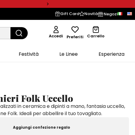
Gift Card
Novità
Negozi
Accedi
Carrello
Preferiti
Festività
Le Linee
Esperienza
ieri Folk Uccello
alizzati in ceramica e dipinti a mano, fantasia uccello,
ne Folk. Ideali per abbellire il tuo tovagliato.
Aggiungi confezione regalo