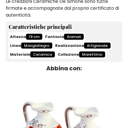
Le creazioni Ceramiche De Simone sono tutte
firmate e accompagnate dal proprio certificato di
autenticità.
Caratteristiche principali
Altezza
19 cm
Fantasia
Animali
Linea
Mangiallegro
Realizzazione
Artigianale
Materiale
Ceramica
Collezione
Marettimo
Abbina con: